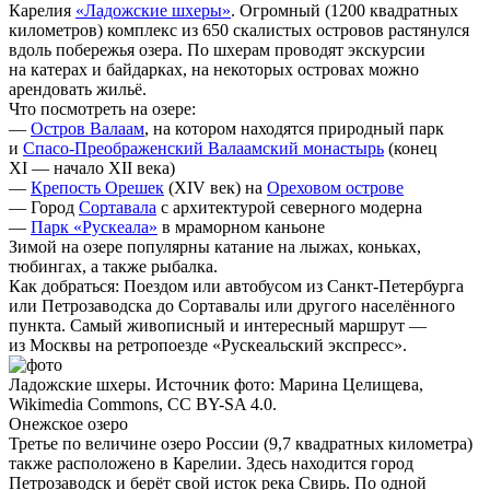
Карелия
«Ладожские шхеры»
. Огромный (1200 квадратных
километров) комплекс из 650 скалистых островов растянулся
вдоль побережья озера. По шхерам проводят экскурсии
на катерах и байдарках, на некоторых островах можно
арендовать жильё.
Что посмотреть на озере:
—
Остров Валаам
, на котором находятся природный парк
и
Спасо-Преображенский Валаамский монастырь
(конец
XI — начало XII века)
—
Крепость Орешек
(XIV век) на
Ореховом острове
— Город
Сортавала
с архитектурой северного модерна
—
Парк «Рускеала»
в мраморном каньоне
Зимой на озере популярны катание на лыжах, коньках,
тюбингах, а также рыбалка.
Как добраться:
Поездом или автобусом из Санкт-Петербурга
или Петрозаводска до Сортавалы или другого населённого
пункта. Самый живописный и интересный маршрут —
из Москвы на ретропоезде «Рускеальский экспресс».
Ладожские шхеры. Источник фото: Марина Целищева,
Wikimedia Commons, CC BY-SA 4.0.
Онежское озеро
Третье по величине озеро России (9,7 квадратных километра)
также расположено в Карелии. Здесь находится город
Петрозаводск и берёт свой исток река Свирь. По одной