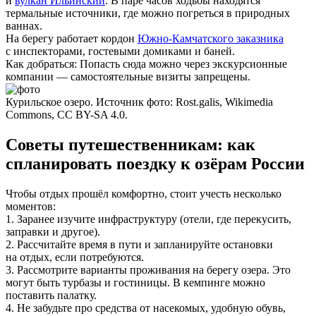
и
вулкан Ильинский
. В паре часов ходьбы находятся
термальные источники, где можно погреться в природных
ваннах.
На берегу работает кордон
Южно-Камчатского заказника
с инспекторами, гостевыми домиками и баней.
Как добраться:
Попасть сюда можно через экскурсионные
компании — самостоятельные визиты запрещены.
Курильское озеро. Источник фото: Rost.galis, Wikimedia
Commons, CC BY-SA 4.0.
Советы путешественникам: как
спланировать поездку к озёрам России
Чтобы отдых прошёл комфортно, стоит учесть несколько
моментов:
1. Заранее изучите инфраструктуру (отели, где перекусить,
заправки и другое).
2. Рассчитайте время в пути и запланируйте остановки
на отдых, если потребуются.
3. Рассмотрите варианты проживания на берегу озера. Это
могут быть турбазы и гостиницы. В кемпинге можно
поставить палатку.
4. Не забудьте про средства от насекомых, удобную обувь,