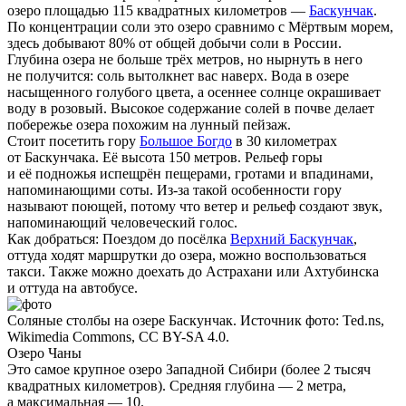
озеро площадью 115 квадратных километров —
Баскунчак
.
По концентрации соли это озеро сравнимо с Мёртвым морем,
здесь добывают 80% от общей добычи соли в России.
Глубина озера не больше трёх метров, но нырнуть в него
не получится: соль вытолкнет вас наверх. Вода в озере
насыщенного голубого цвета, а осеннее солнце окрашивает
воду в розовый. Высокое содержание солей в почве делает
побережье озера похожим на лунный пейзаж.
Стоит посетить гору
Большое Богдо
в 30 километрах
от Баскунчака. Её высота 150 метров. Рельеф горы
и её подножья испещрён пещерами, гротами и впадинами,
напоминающими соты. Из-за такой особенности гору
называют поющей, потому что ветер и рельеф создают звук,
напоминающий человеческий голос.
Как добраться:
Поездом до посёлка
Верхний Баскунчак
,
оттуда ходят маршрутки до озера, можно воспользоваться
такси. Также можно доехать до Астрахани или Ахтубинска
и оттуда на автобусе.
Соляные столбы на озере Баскунчак. Источник фото: Ted.ns,
Wikimedia Commons, CC BY-SA 4.0.
Озеро Чаны
Это самое крупное озеро Западной Сибири (более 2 тысяч
квадратных километров). Средняя глубина — 2 метра,
а максимальная — 10.