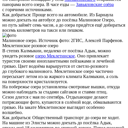
панорама всего озера. В часе езды —
Завьяловские озёра
с горячими источниками.
Как добраться:
Проще всего на автомобиле. Из Барнаула
можно доехать на автобусе до посёлка Малиновое Озеро,
но путь займёт семь часов, а до озера придётся ещё добираться
восемь километров на такси или пешком.
Малиновое озеро. Источник фото: 2ГИС, Алексей Парфенов.
Меклетинское розовое озеро
В степях Калмыкии, недалеко от посёлка Адык, можно
увидеть розовое
озеро Меклетинское
. Оно привлекает
туристов своими инопланетными пейзажами и лечебной
грязью. Цвет водоёма варьируется от светло-розового
до глубокого малинового. Меклетинское озеро частично
пересыхает летом из-за жаркого климата Калмыкии, а соль
на поверхности кристаллизуется.
На побережье озера установлены смотровые вышки, откуда
можно наблюдать за стадами сайгаков и стаями птиц.
Сезон длится с мая по сентябрь. Отдыхающие делают
потрясающие фото, купаются в солёной воде, обмазываются
грязью. На закате Меклетинское выглядит особенно
волшебно.
Как добраться:
Общественный транспорт до озера не ходит.
На машине из Элисты можно доехать до посёлка Адык,
откуда ещё 18 километров по степной дороге. Перед поездкой