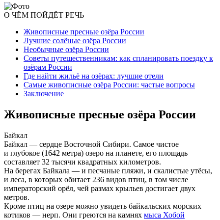
О ЧЁМ ПОЙДЁТ РЕЧЬ
Живописные пресные озёра России
Лучшие солёные озёра России
Необычные озёра России
Советы путешественникам: как спланировать поездку к
озёрам России
Где найти жильё на озёрах: лучшие отели
Самые живописные озёра России: частые вопросы
Заключение
Живописные пресные озёра России
Байкал
Байкал — сердце Восточной Сибири. Самое чистое
и глубокое (1642 метра) озеро на планете, его площадь
составляет 32 тысячи квадратных километров.
На берегах Байкала — и песчаные пляжи, и скалистые утёсы,
и леса, в которых обитает 236 видов птиц, в том числе
императорский орёл, чей размах крыльев достигает двух
метров.
Кроме птиц на озере можно увидеть байкальских морских
котиков — нерп. Они греются на камнях
мыса Хобой