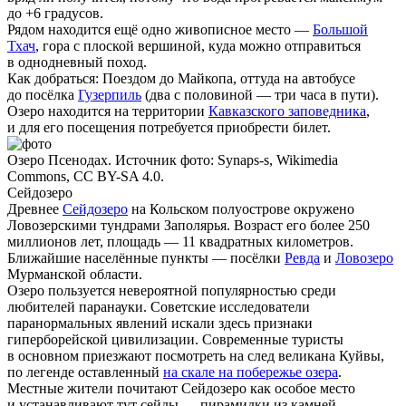
до +6 градусов.
Рядом находится ещё одно живописное место —
Большой
Тхач
, гора с плоской вершиной, куда можно отправиться
в однодневный поход.
Как добраться:
Поездом до Майкопа, оттуда на автобусе
до посёлка
Гузерпиль
(два с половиной — три часа в пути).
Озеро находится на территории
Кавказского заповедника
,
и для его посещения потребуется приобрести билет.
Озеро Псенодах. Источник фото: Synaps-s, Wikimedia
Commons, CC BY-SA 4.0.
Сейдозеро
Древнее
Сейдозеро
на Кольском полуострове окружено
Ловозерскими тундрами Заполярья. Возраст его более 250
миллионов лет, площадь — 11 квадратных километров.
Ближайшие населённые пункты — посёлки
Ревда
и
Ловозеро
Мурманской области.
Озеро пользуется невероятной популярностью среди
любителей паранауки. Советские исследователи
паранормальных явлений искали здесь признаки
гиперборейской цивилизации. Современные туристы
в основном приезжают посмотреть на след великана Куйвы,
по легенде оставленный
на скале на побережье озера
.
Местные жители почитают Сейдозеро как особое место
и устанавливают тут сейды — пирамидки из камней.