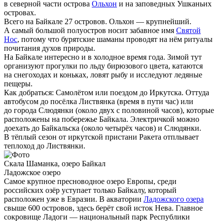
в северной части острова
Ольхон
и на заповедных Ушканьих
островах.
Всего на Байкале 27 островов. Ольхон — крупнейший.
А самый большой полуостров носит забавное имя
Святой
Нос
, потому что бурятские шаманы проводят на нём ритуалы
почитания духов природы.
На Байкале интересно и в холодное время года. Зимой тут
организуют прогулки по льду бирюзового цвета, катаются
на снегоходах и коньках, ловят рыбу и исследуют ледяные
пещеры.
Как добраться:
Самолётом или поездом до Иркутска. Оттуда
автобусом до посёлка Листвянка (время в пути час) или
до города Слюдянки (около двух с половиной часов), которые
расположены на побережье Байкала. Электричкой можно
доехать до Байкальска (около четырёх часов) и Слюдянки.
В тёплый сезон от иркутской пристани Ракета отплывает
теплоход до Листвянки.
Скала Шаманка, озеро Байкал
Ладожское озеро
Самое крупное пресноводное озеро Европы, среди
российских озёр уступает только Байкалу, который
расположен уже в Евразии. В акватории
Ладожского озера
свыше 600 островов, здесь берёт свой исток Нева. Главное
сокровище Ладоги — национальный парк Республики