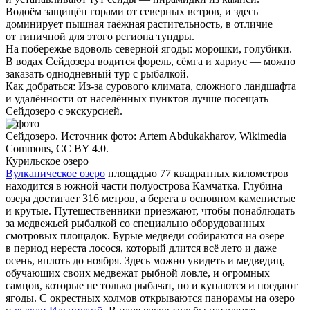
Водоём защищён горами от северных ветров, и здесь
доминирует пышная таёжная растительность, в отличие
от типичной для этого региона тундры.
На побережье вдоволь северной ягоды: морошки, голубики.
В водах Сейдозера водится форель, сёмга и хариус — можно
заказать однодневный тур с рыбалкой.
Как добраться:
Из-за сурового климата, сложного ландшафта
и удалённости от населённых пунктов лучше посещать
Сейдозеро с экскурсией.
Сейдозеро. Источник фото: Artem Abdukakharov, Wikimedia
Commons, CC BY 4.0.
Курильское озеро
Вулканическое озеро
площадью 77 квадратных километров
находится в южной части полуострова Камчатка. Глубина
озера достигает 316 метров, а берега в основном каменистые
и крутые. Путешественники приезжают, чтобы понаблюдать
за медвежьей рыбалкой со специально оборудованных
смотровых площадок. Бурые медведи собираются на озере
в период нереста лосося, который длится всё лето и даже
осень, вплоть до ноября. Здесь можно увидеть и медведиц,
обучающих своих медвежат рыбной ловле, и огромных
самцов, которые не только рыбачат, но и купаются и поедают
ягоды. С окрестных холмов открываются панорамы на озеро