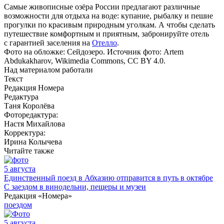
Самые живописные озёра России предлагают различные
возможности для отдыха на воде: купание, рыбалку и пешие
прогулки по красивым природным уголкам. А чтобы сделать
путешествие комфортным и приятным, забронируйте отель
с гарантией заселения на
Отелло
.
Фото на обложке: Сейдозеро. Источник фото: Artem
Abdukakharov, Wikimedia Commons, CC BY 4.0.
Над материалом работали
Текст
Редакция Номера
Редактура
Таня Королёва
Фоторедактура:
Настя Михайлова
Корректура:
Ирина Колычева
Читайте также
5 августа
Единственный поезд в Абхазию отправится в путь в октябре
С заездом в винодельни, пещеры и музеи
Редакция «Номера»
поездом
5 августа