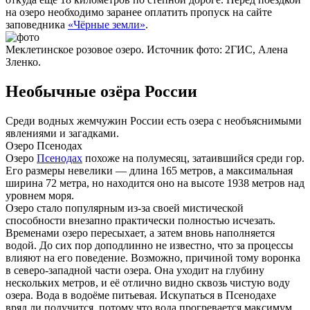
на озеро необходимо заранее оплатить пропуск на сайте
заповедника
«Чёрные земли»
.
Меклетинское розовое озеро. Источник фото: 2ГИС, Алена
Зленко.
Необычные озёра России
Среди водных жемчужин России есть озера с необъяснимыми
явлениями и загадками.
Озеро Псенодах
Озеро
Псенодах
похоже на полумесяц, затаившийся среди гор.
Его размеры невелики — длина 165 метров, а максимальная
ширина 72 метра, но находится оно на высоте 1938 метров над
уровнем моря.
Озеро стало популярным из-за своей мистической
способности внезапно практически полностью исчезать.
Временами озеро пересыхает, а затем вновь наполняется
водой. До сих пор доподлинно не известно, что за процессы
влияют на его поведение. Возможно, причиной тому воронка
в северо-западной части озера. Она уходит на глубину
нескольких метров, и её отлично видно сквозь чистую воду
озера. Вода в водоёме питьевая. Искупаться в Псенодахе
вряд ли получится, потому что вода прогревается максимум