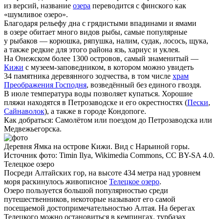
из версий, название
озера
переводится с финского как
«шумливое озеро».
Благодаря рельефу дна с грядистыми впадинами и ямами
в озере обитает много видов рыбы, самые популярные
у рыбаков — корюшка, ряпушка, налим, судак, лосось, щука,
а также редкие для этого района язь, хариус и уклея.
На Онежском более 1300 островов, самый знаменитый —
Кижи
с музеем-заповедником, в котором можно увидеть
34 памятника деревянного зодчества, в том числе
храм
Преображения Господня
, возведённый без единого гвоздя.
В июле температура воды позволяет купаться. Хорошие
пляжи находятся в Петрозаводске и его окрестностях (
Пески
,
Сайнаволок
), а также в городе Кондопоге.
Как добраться:
Самолётом или поездом до Петрозаводска или
Медвежьегорска.
Деревня Ямка на острове Кижи. Вид с Нарьиной горы.
Источник фото: Timin Ilya, Wikimedia Commons, CC BY-SA 4.0.
Телецкое озеро
Посреди Алтайских гор, на высоте 434 метра над уровнем
моря раскинулось живописное
Телецкое озеро
.
Озеро пользуется большой популярностью среди
путешественников, некоторые называют его самой
посещаемой достопримечательностью Алтая. На берегах
Телецкого можно остановиться в кемпингах, турбазах