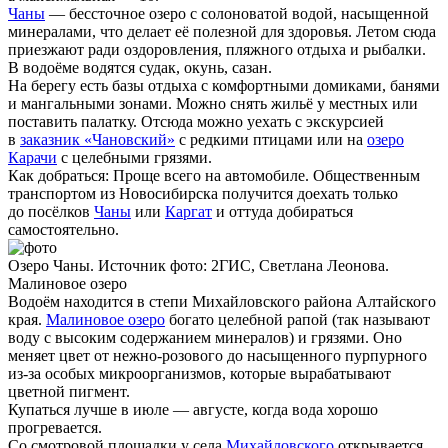
Чаны
— бессточное озеро с солоноватой водой, насыщенной
минералами, что делает её полезной для здоровья. Летом сюда
приезжают ради оздоровления, пляжного отдыха и рыбалки.
В водоёме водятся судак, окунь, сазан.
На берегу есть базы отдыха с комфортными домиками, банями
и мангальными зонами. Можно снять жильё у местных или
поставить палатку. Отсюда можно уехать с экскурсией
в
заказник «Чановский»
с редкими птицами или на
озеро
Карачи
с целебными грязями.
Как добраться: Проще всего на автомобиле. Общественным
транспортом из Новосибирска получится доехать только
до посёлков
Чаны
или
Каргат
и оттуда добираться
самостоятельно.
Озеро Чаны. Источник фото: 2ГИС, Светлана Леонова.
Малиновое озеро
Водоём находится в степи Михайловского района Алтайского
края.
Малиновое озеро
богато целебной рапой (так называют
воду с высоким содержанием минералов) и грязями. Оно
меняет цвет от нежно-розового до насыщенного пурпурного
из-за особых микроорганизмов, которые вырабатывают
цветной пигмент.
Купаться лучше в июле — августе, когда вода хорошо
прогревается.
Со смотровой площадки у села
Михайловского
открывается