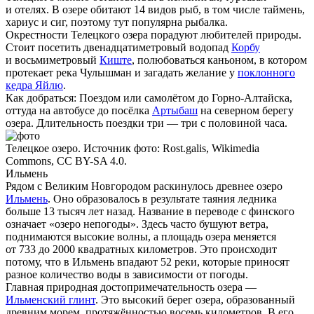
и отелях. В озере обитают 14 видов рыб, в том числе таймень,
хариус и сиг, поэтому тут популярна рыбалка.
Окрестности Телецкого озера порадуют любителей природы.
Стоит посетить двенадцатиметровый водопад
Корбу
и восьмиметровый
Киште
, полюбоваться каньоном, в котором
протекает река Чулышман и загадать желание у
поклонного
кедра Яйлю
.
Как добраться:
Поездом или самолётом до Горно-Алтайска,
оттуда на автобусе до посёлка
Артыбаш
на северном берегу
озера. Длительность поездки три — три с половиной часа.
Телецкое озеро. Источник фото: Rost.galis, Wikimedia
Commons, CC BY-SA 4.0.
Ильмень
Рядом с Великим Новгородом раскинулось древнее озеро
Ильмень
. Оно образовалось в результате таяния ледника
больше 13 тысяч лет назад. Название в переводе с финского
означает «озеро непогоды». Здесь часто бушуют ветра,
поднимаются высокие волны, а площадь озера меняется
от 733 до 2000 квадратных километров. Это происходит
потому, что в Ильмень впадают 52 реки, которые приносят
разное количество воды в зависимости от погоды.
Главная природная достопримечательность озера —
Ильменский глинт
. Это высокий берег озера, образованный
древним морем, протяжённостью восемь километров. В его