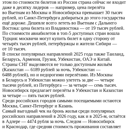
этом по стоимости билетов из России страна сейчас не входит
даже в десятку лидеров — например, цена перелёта
во Вьетнам из Москвы и Новосибирска превышает 30 тысяч
рублей, из Санкт-Петербурга добираться до этого государства
ещё дороже. Дешевле всего лететь во Вьетнам с Дальнего
Востока: цена билета из Владивостока — от 19 тысяч рублей.
По стоимости авиабилетов в топ-5 доступных стран вошла
Турция: москвичи могут купить билет в одну сторону от
четырёх тысяч рублей, петербуржцы и жители Сибири —
от 10 тысяч.
В списке популярных направлений 2025 года также Таиланд,
Беларусь, Армения, Грузия, Узбекистан, ОАЭ и Китай.
Страны СНГ выделяются не только доступным жильём
(Казахстан — 6189 рублей за ночь, Узбекистан —
6488 рублей), но и недорогими перелётами. Из Москвы
в Беларусь и Узбекистан можно улететь за две — четыре
тысячи рублей, из Петербурга — за четыре — семь тысяч.
Новосибирск предлагает перелёты в Узбекистан и Казахстан
за четыре — пять тысяч рублей.
Среди российских городов самыми посещаемыми остаются
Москва, Санкт-Петербург и Казань.
Самый выгодный чек на бронь жилья среди популярных
российских направлений в 2026 году, как и в 2025-м, остаётся
в Адлере — 4474 рубля за ночь. Следом — Новосибирск
и Краснодар, где средняя стоимость проживания составляет