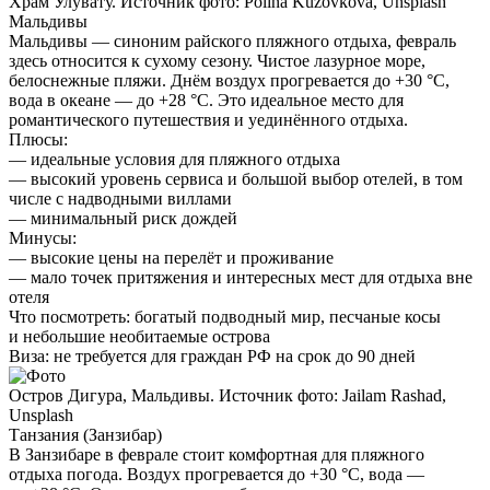
Храм Улувату. Источник фото: Polina Kuzovkova, Unsplash
Мальдивы
Мальдивы — синоним райского пляжного отдыха, февраль
здесь относится к сухому сезону. Чистое лазурное море,
белоснежные пляжи. Днём воздух прогревается до +30 °C,
вода в океане — до +28 °C. Это идеальное место для
романтического путешествия и уединённого отдыха.
Плюсы:
— идеальные условия для пляжного отдыха
— высокий уровень сервиса и большой выбор отелей, в том
числе с надводными виллами
— минимальный риск дождей
Минусы:
— высокие цены на перелёт и проживание
— мало точек притяжения и интересных мест для отдыха вне
отеля
Что посмотреть:
богатый подводный мир, песчаные косы
и небольшие необитаемые острова
Виза:
не требуется для граждан РФ на срок до 90 дней
Остров Дигура, Мальдивы. Источник фото: Jailam Rashad,
Unsplash
Танзания (Занзибар)
В Занзибаре в феврале стоит комфортная для пляжного
отдыха погода. Воздух прогревается до +30 °C, вода —