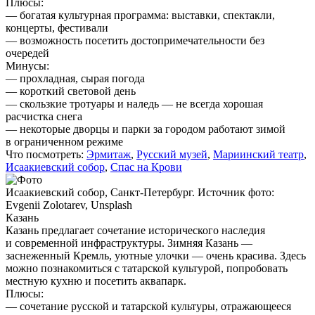
Плюсы:
— богатая культурная программа: выставки, спектакли,
концерты, фестивали
— возможность посетить достопримечательности без
очередей
Минусы:
— прохладная, сырая погода
— короткий световой день
— скользкие тротуары и наледь — не всегда хорошая
расчистка снега
— некоторые дворцы и парки за городом работают зимой
в ограниченном режиме
Что посмотреть:
Эрмитаж
,
Русский музей
,
Мариинский театр
,
Исаакиевский собор
,
Спас на Крови
Исаакиевский собор, Санкт-Петербург. Источник фото:
Evgenii Zolotarev, Unsplash
Казань
Казань предлагает сочетание исторического наследия
и современной инфраструктуры. Зимняя Казань —
заснеженный Кремль, уютные улочки — очень красива. Здесь
можно познакомиться с татарской культурой, попробовать
местную кухню и посетить аквапарк.
Плюсы:
— сочетание русской и татарской культуры, отражающееся