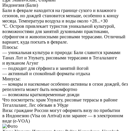
Индонезия (Бали)
Бали в феврале находится на границе сухого и влажного
сезонов, но дождей становится меньше, особенно к концу
месяца. Температура воздуха и воды около +28...+30
°C. Остров привлекает туристов уникальной культурой,
возможностями для занятий духовными практиками,
сёрфингом и живописными рисовыми террасами. Отличный
вариант, куда поехать в феврале.
Плюсы:
— уникальная культура и природа: Бали славится храмами
Танах Лот и Улувату, рисовыми террасами в Тегалаланге
и вулканом Агунг
— подходит для сёрфинга и занятий йогой
— активный и спокойный форматы отдыха
Минусы:
— комары и насекомые особенно активны в сезон дождей, без
репеллента может быть некомфортно
— возможны кратковременные дожди
Что посмотреть:
храм Улувату, рисовые террасы в районе
Тегаллаланг, Лес обезьян в Убуде
Виза:
граждане России могут оформить визу по прибытии
в Индонезию (Visa on Arrival) или заранее — в электронном
виде (e-VOA)