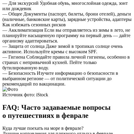
—
Для экскурсий
Удобная обувь, многослойная одежда, зонт
или дождевик
—
Общее
Документы (паспорт, билеты, брони отелей), деньги
(наличные, банковские карты), зарядные устройства, адаптеры
Как избежать сезонных рисков
—
Акклиматизация
Если вы отправляетесь из зимы в лето, не
планируйте насыщенную программу на первый день — дайте
организму адаптироваться.
—
Защита от солнца
Даже зимой в тропиках солнце очень
активное. Используйте кремы с высоким SPF.
—
Гигиена
Соблюдайте правила личной гигиены, особенно в
странах с непривычной кухней. Пейте только
бутилированную воду.
—
Безопасность
Изучите информацию о безопасности в
выбранном регионе — от политической ситуации до
рекомендаций по вакцинации.
Источник фото: iStock
FAQ: Часто задаваемые вопросы
о путешествиях в феврале
Куда лучше поехать на море в феврале?
Лучшие направления для пляжного отдыха в феврале —