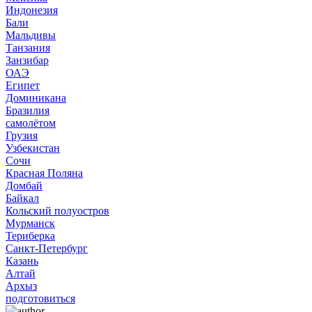
Индонезия
Бали
Мальдивы
Танзания
Занзибар
ОАЭ
Египет
Доминикана
Бразилия
самолётом
Грузия
Узбекистан
Сочи
Красная Поляна
Домбай
Байкал
Кольский полуостров
Мурманск
Териберка
Санкт-Петербург
Казань
Алтай
Архыз
подготовиться