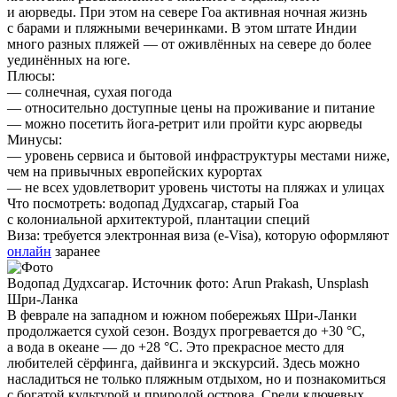
и аюрведы. При этом на севере Гоа активная ночная жизнь
с барами и пляжными вечеринками. В этом штате Индии
много разных пляжей — от оживлённых на севере до более
уединённых на юге.
Плюсы:
— солнечная, сухая погода
— относительно доступные цены на проживание и питание
— можно посетить йога-ретрит или пройти курс аюрведы
Минусы:
— уровень сервиса и бытовой инфраструктуры местами ниже,
чем на привычных европейских курортах
— не всех удовлетворит уровень чистоты на пляжах и улицах
Что посмотреть:
водопад Дудхсагар, старый Гоа
с колониальной архитектурой, плантации специй
Виза:
требуется электронная виза (e-Visa), которую оформляют
онлайн
заранее
Водопад Дудхсагар. Источник фото: Arun Prakash, Unsplash
Шри-Ланка
В феврале на западном и южном побережьях Шри-Ланки
продолжается сухой сезон. Воздух прогревается до +30 °C,
а вода в океане — до +28 °C. Это прекрасное место для
любителей сёрфинга, дайвинга и экскурсий. Здесь можно
насладиться не только пляжным отдыхом, но и познакомиться
с богатой культурой и природой острова. Среди ключевых