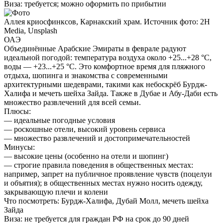
Виза:
требуется; можно оформить по прибытии
Аллея криосфинксов, Карнакский храм. Источник фото: 2H
Media, Unsplash
ОАЭ
Объединённые Арабские Эмираты в феврале радуют
идеальной погодой: температура воздуха около +25...+28 °C,
воды — +23...+25 °C. Это комфортное время для пляжного
отдыха, шопинга и знакомства с современными
архитектурными шедеврами, такими как небоскрёб Бурдж-
Халифа и мечеть шейха Зайда. Также в Дубае и Абу-Даби есть
множество развлечений для всей семьи.
Плюсы:
— идеальные погодные условия
— роскошные отели, высокий уровень сервиса
— множество развлечений и достопримечательностей
Минусы:
— высокие цены (особенно на отели и шопинг)
— строгие правила поведения в общественных местах:
например, запрет на публичное проявление чувств (поцелуи
и объятия); в общественных местах нужно носить одежду,
закрывающую плечи и колени
Что посмотреть:
Бурдж-Халифа, Дубай Молл, мечеть шейха
Зайда
Виза:
не требуется для граждан РФ на срок до 90 дней