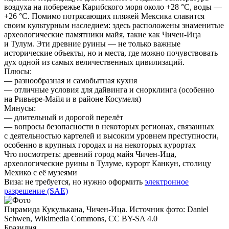
воздуха на побережье Карибского моря около +28 °C, воды —
+26 °C. Помимо потрясающих пляжей Мексика славится
своим культурным наследием: здесь расположены знаменитые
археологические памятники майя, такие как Чичен-Ица
и Тулум. Эти древние руины — не только важные
исторические объекты, но и места, где можно почувствовать
дух одной из самых величественных цивилизаций.
Плюсы:
— разнообразная и самобытная кухня
— отличные условия для дайвинга и снорклинга (особенно
на Ривьере-Майя и в районе Косумеля)
Минусы:
— длительный и дорогой перелёт
— вопросы безопасности в некоторых регионах, связанных
с деятельностью картелей и высоким уровнем преступности,
особенно в крупных городах и на некоторых курортах
Что посмотреть:
древний город майя Чичен-Ица,
археологические руины в Тулуме, курорт Канкун, столицу
Мехико с её музеями
Виза:
не требуется, но нужно оформить
электронное
разрешение (SAE)
Пирамида Кукулькана, Чичен-Ица. Источник фото: Daniel
Schwen, Wikimedia Commons, CC BY-SA 4.0
Бразилия