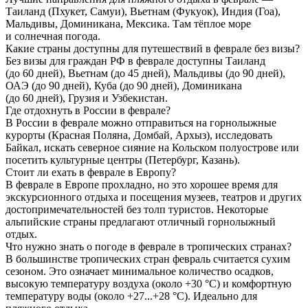
Таиланд (Пхукет, Самуи), Вьетнам (Фукуок), Индия (Гоа),
Мальдивы, Доминикана, Мексика. Там тёплое море
и солнечная погода.
Какие страны доступны для путешествий в феврале без визы?
Без визы для граждан РФ в феврале доступны Таиланд
(до 60 дней), Вьетнам (до 45 дней), Мальдивы (до 90 дней),
ОАЭ (до 90 дней), Куба (до 90 дней), Доминикана
(до 60 дней), Грузия и Узбекистан.
Где отдохнуть в России в феврале?
В России в феврале можно отправиться на горнолыжные
курорты (Красная Поляна, Домбай, Архыз), исследовать
Байкал, искать северное сияние на Кольском полуострове или
посетить культурные центры (Петербург, Казань).
Стоит ли ехать в феврале в Европу?
В феврале в Европе прохладно, но это хорошее время для
экскурсионного отдыха и посещения музеев, театров и других
достопримечательностей без толп туристов. Некоторые
альпийские страны предлагают отличный горнолыжный
отдых.
Что нужно знать о погоде в феврале в тропических странах?
В большинстве тропических стран февраль считается сухим
сезоном. Это означает минимальное количество осадков,
высокую температуру воздуха (около +30 °C) и комфортную
температуру воды (около +27...+28 °C). Идеально для