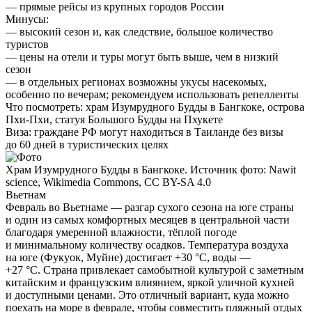
— прямые рейсы из крупных городов России
Минусы:
— высокий сезон и, как следствие, большое количество
туристов
— цены на отели и туры могут быть выше, чем в низкий
сезон
— в отдельных регионах возможны укусы насекомых,
особенно по вечерам; рекомендуем использовать репелленты
Что посмотреть:
храм Изумрудного Будды в Бангкоке, острова
Пхи-Пхи, статуя Большого Будды на Пхукете
Виза:
граждане РФ могут находиться в Таиланде без визы
до 60 дней в туристических целях
Храм Изумрудного Будды в Бангкоке. Источник фото: Nawit
science, Wikimedia Commons, CC BY-SA 4.0
Вьетнам
Февраль во Вьетнаме — разгар сухого сезона на юге страны
и один из самых комфортных месяцев в центральной части
благодаря умеренной влажности, тёплой погоде
и минимальному количеству осадков. Температура воздуха
на юге (Фукуок, Муйне) достигает +30 °C, воды —
+27 °C. Страна привлекает самобытной культурой с заметным
китайским и французским влиянием, яркой уличной кухней
и доступными ценами. Это отличный вариант, куда можно
поехать на море в феврале, чтобы совместить пляжный отдых