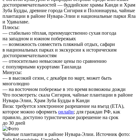
достопримечательностей — буддийские храмы Канди и Храм
Зуба Будды, древние города Сигирия и Полоннарува, чайные
плантации в районе Нувара-Элии и национальные парки Яла
и Удавалаве.
Плюсы:
— стабильно тёплая, преимущественно сухая погода
на западном и южном побережьях
— возможность совместить пляжный отдых, сафари
в национальных парках и экскурсии к историческим
достопримечательностям
— относительно невысокие цены по сравнению
с популярными курортами Таиланда
Минусы:
— в высокий сезон, с декабря по март, может быть
многолюдно
— на восточном побережье в это время возможны дожди
Что посмотреть:
скала Сигирия, чайные плантации в районе
Нувара-Элии, Храм Зуба Будды в Канди
Виза:
требуется электронное разрешение на въезд (ETA),
которое можно оформить
онлайн
; для граждан РФ, как
правило, доступно туристическое разрешение на срок
до 30 дней
Чайные плантации в районе Нувара-Элии. Источник фото:
Egle Sidaraviciute, Unsplash