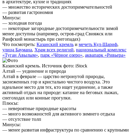
в архитектуре, кухне и традициях
— множество исторических достопримечательностей
— развитая гастрономия
Минусы:
— холодная погода
— некоторые загородные достопримечательности зимой
менее доступны (например, остров-град Свияжск или
Раифский монастырь при снегопадах)
Что посмотреть:
Казанский кремль
и
мечеть Кул-Шариф
,
улица Баумана
,
Храм всех религий
,
национальный комплекс
«Туган Авылым»
,
парк «Чёрное озеро»
,
аквапарк «Ривьера»
Казанский кремль. Источник фото: iStock
Алтай — уединение и природа
Алтай в феврале — царство нетронутой природы,
заснеженных гор и кристально чистого воздуха. Это
идеальное место для тех, кто ищет уединение, а также
активный отдых на природе: катание на беговых лыжах,
снегоходах или конные прогулки.
Плюсы:
— невероятные природные красоты
— много возможностей для активного зимнего отдыха
— отсутствие толп
Минусы:
— менее развитая инфраструктура по сравнению с крупными