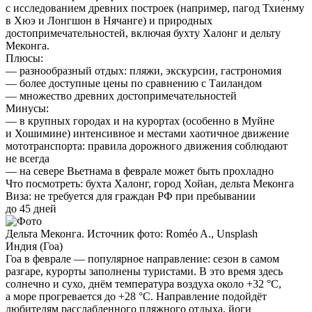
с исследованием древних построек (например, пагод Тхиенму
в Хюэ и Лонгшон в Нячанге) и природных
достопримечательностей, включая бухту Халонг и дельту
Меконга.
Плюсы:
— разнообразный отдых: пляжи, экскурсии, гастрономия
— более доступные цены по сравнению с Таиландом
— множество древних достопримечательностей
Минусы:
— в крупных городах и на курортах (особенно в Муйне
и Хошимине) интенсивное и местами хаотичное движение
мототранспорта: правила дорожного движения соблюдают
не всегда
— на севере Вьетнама в феврале может быть прохладно
Что посмотреть:
бухта Халонг, город Хойан, дельта Меконга
Виза:
не требуется для граждан РФ при пребывании
до 45 дней
Дельта Меконга. Источник фото: Roméo A., Unsplash
Индия (Гоа)
Гоа в феврале — популярное направление: сезон в самом
разгаре, курорты заполнены туристами. В это время здесь
солнечно и сухо, днём температура воздуха около +32 °C,
а море прогревается до +28 °C. Направление подойдёт
любителям расслабленного пляжного отдыха, йоги