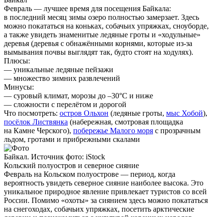
Февраль — лучшее время для посещения Байкала:
в последний месяц зимы озеро полностью замерзает. Здесь
можно покататься на коньках, собачьих упряжках, сноуборде,
а также увидеть знаменитые ледяные гроты и «ходульные»
деревья (деревья с обнажёнными корнями, которые из-за
вымывания почвы выглядят так, будто стоят на ходулях).
Плюсы:
— уникальные ледяные пейзажи
— множество зимних развлечений
Минусы:
—
суровый климат, морозы до –30°C и ниже
—
сложности с перелётом и дорогой
Что посмотреть:
остров Ольхон
(ледяные гроты,
мыс Хобой
),
посёлок Листвянка
(набережная, смотровая площадка
на Камне Черского),
побережье Малого моря
с прозрачным
льдом, гротами и прибрежными скалами
Байкал. Источник фото: iStock
Кольский полуостров и северное сияние
Февраль на Кольском полуострове — период, когда
вероятность увидеть северное сияние наиболее высока. Это
уникальное природное явление привлекает туристов со всей
России. Помимо «охоты» за сиянием здесь можно покататься
на снегоходах, собачьих упряжках, посетить арктические