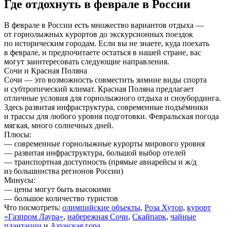
Где отдохнуть в феврале в России
В феврале в России есть множество вариантов отдыха —
от горнолыжных курортов до экскурсионных поездок
по историческим городам. Если вы не знаете, куда поехать
в феврале, и предпочитаете остаться в нашей стране, вас
могут заинтересовать следующие направления.
Сочи и Красная Поляна
Сочи — это возможность совместить зимние виды спорта
и субтропический климат. Красная Поляна предлагает
отличные условия для горнолыжного отдыха и сноубординга.
Здесь развитая инфраструктура, современные подъёмники
и трассы для любого уровня подготовки. Февральская погода
мягкая, много солнечных дней.
Плюсы:
— современные горнолыжные курорты мирового уровня
— развитая инфраструктура, большой выбор отелей
— транспортная доступность (прямые авиарейсы и ж/д
из большинства регионов России)
Минусы:
— цены могут быть высокими
— большое количество туристов
Что посмотреть:
олимпийские объекты
,
Роза Хутор
,
курорт
«Газпром Лаура»
,
набережная Сочи
,
Скайпарк
,
чайные
плантации
и
Ахунская гора