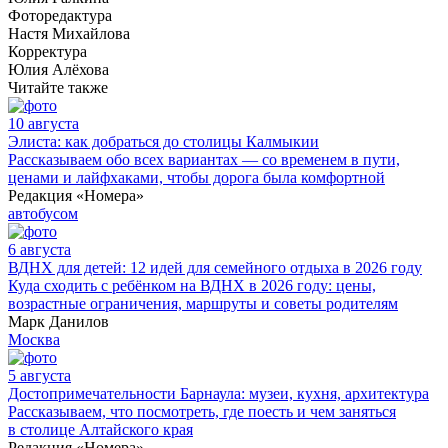
Фоторедактура
Настя Михайлова
Корректура
Юлия Алёхова
Читайте также
10 августа
Элиста: как добраться до столицы Калмыкии
Рассказываем обо всех вариантах — со временем в пути,
ценами и лайфхаками, чтобы дорога была комфортной
Редакция «Номера»
автобусом
6 августа
ВДНХ для детей: 12 идей для семейного отдыха в 2026 году
Куда сходить с ребёнком на ВДНХ в 2026 году: цены,
возрастные ограничения, маршруты и советы родителям
Марк Данилов
Москва
5 августа
Достопримечательности Барнаула: музеи, кухня, архитектура
Рассказываем, что посмотреть, где поесть и чем заняться
в столице Алтайского края
Редакция «Номера»