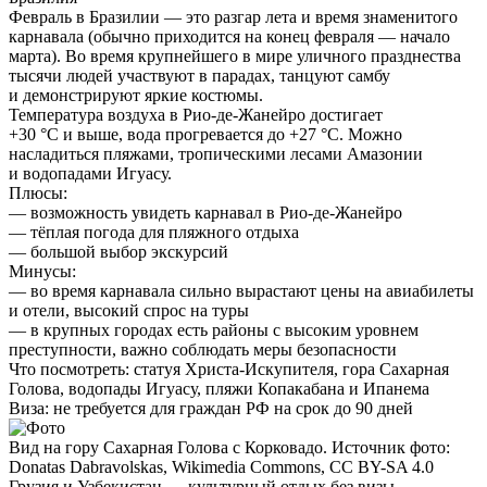
Февраль в Бразилии — это разгар лета и время знаменитого
карнавала (обычно приходится на конец февраля — начало
марта). Во время крупнейшего в мире уличного празднества
тысячи людей участвуют в парадах, танцуют самбу
и демонстрируют яркие костюмы.
Температура воздуха в Рио-де-Жанейро достигает
+30 °C и выше, вода прогревается до +27 °C. Можно
насладиться пляжами, тропическими лесами Амазонии
и водопадами Игуасу.
Плюсы:
— возможность увидеть карнавал в Рио-де-Жанейро
— тёплая погода для пляжного отдыха
— большой выбор экскурсий
Минусы:
— во время карнавала сильно вырастают цены на авиабилеты
и отели, высокий спрос на туры
— в крупных городах есть районы с высоким уровнем
преступности, важно соблюдать меры безопасности
Что посмотреть:
статуя Христа-Искупителя, гора Сахарная
Голова, водопады Игуасу, пляжи Копакабана и Ипанема
Виза:
не требуется для граждан РФ на срок до 90 дней
Вид на гору Сахарная Голова с Корковадо. Источник фото:
Donatas Dabravolskas, Wikimedia Commons, CC BY-SA 4.0
Грузия и Узбекистан — культурный отдых без визы