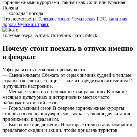
горнолыжными курортами, такими как Сочи или Красная
Поляна
— холодная погода
Что посмотреть:
Телецкое озеро
,
Чемальская ГЭС
,
канатная
дорога Чуйский тракт
Голубые озёра, Алтай. Источник фото: iStock
Почему стоит поехать в отпуск именно
в феврале
У февраля есть несколько преимуществ.
—
Смена климата
Сбежать от серых зимних будней в тёплые
страны, где светит солнце, — значит зарядиться витамином D
и улучшить настроение.
—
Меньше туристов в непляжных направлениях
В зимние
месяцы в культурных и исторических местах часто
наблюдается низкий сезон.
—
Горнолыжный сезон
В феврале горнолыжные курорты
становятся очень популярными, так как условия для катания
приближены к идеальным.
—
Выгодные предложения
Некоторые отели и авиакомпании
предлагают скидки и акции, чтобы привлечь туристов.