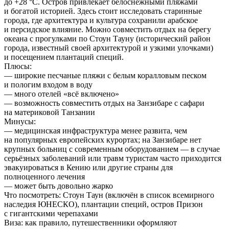
до +28 °C. Остров привлекает белоснежными пляжами
и богатой историей. Здесь стоит исследовать старинные
города, где архитектура и культура сохранили арабское
и персидское влияние. Можно совместить отдых на берегу
океана с прогулками по Стоун Тауну (исторический район
города, известный своей архитектурой и узкими улочками)
и посещением плантаций специй.
Плюсы:
— широкие песчаные пляжи с белым коралловым песком
и пологим входом в воду
— много отелей «всё включено»
— возможность совместить отдых на Занзибаре с сафари
на материковой Танзании
Минусы:
— медицинская инфраструктура менее развита, чем
на популярных европейских курортах; на Занзибаре нет
крупных больниц с современным оборудованием — в случае
серьёзных заболеваний или травм туристам часто приходится
эвакуироваться в Кению или другие страны для
полноценного лечения
— может быть довольно жарко
Что посмотреть:
Стоун Таун (включён в список всемирного
наследия ЮНЕСКО), плантации специй, остров Призон
с гигантскими черепахами
Виза:
как правило, путешественники оформляют