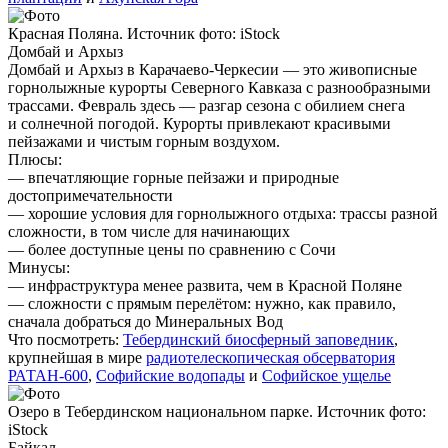
Красная Поляна. Источник фото: iStock
Домбай и Архыз
Домбай и Архыз в Карачаево-Черкесии — это живописные
горнолыжные курорты Северного Кавказа с разнообразными
трассами. Февраль здесь — разгар сезона с обилием снега
и солнечной погодой. Курорты привлекают красивыми
пейзажами и чистым горным воздухом.
Плюсы:
— впечатляющие горные пейзажи и природные
достопримечательности
— хорошие условия для горнолыжного отдыха: трассы разной
сложности, в том числе для начинающих
— более доступные цены по сравнению с Сочи
Минусы:
— инфраструктура менее развита, чем в Красной Поляне
— сложности с прямым перелётом: нужно, как правило,
сначала добраться до Минеральных Вод
Что посмотреть:
Тебердинский биосферный заповедник
,
крупнейшая в мире
радиотелескопическая обсерватория
РАТАН-600
,
Софийские водопады
и
Софийское ущелье
Озеро в Тебердинском национальном парке. Источник фото:
iStock
Байкал