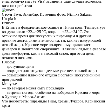
электронную визу (e-Visa) заранее; в ряде случаев возможна
виза по прибытии
Стоун Таун, Занзибар. Источник фото: Nichika Sakurai,
Unsplash
Египет
В Египте в феврале мягкое солнце и тёплая вода. Температура
воздуха около +22...+25 °C, воды — +22...+24 °C. Это
отличное время для экскурсий к пирамидам и другим
древним достопримечательностям, так как нет изнуряющей
летней жары. Красное море по-прежнему привлекает
дайверов и любителей снорклинга. Пляжный отдых в феврале
здесь комфортен, как и в высокий сезон, при этом цены
остаются низкими.
Плюсы:
— доступные цены
— подходит для отпуска с детьми: уже нет сильной жары
— совмещение пляжного отдыха с богатой экскурсионной
программой
Минусы:
— по вечерам может быть прохладно
— ветреная погода, особенно на побережье Красного моря
в Хургаде и Марса-Аламе
Что посмотреть:
пирамиды Гизы, храмы Луксора, Карнакский
храм