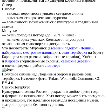
деревни и познакомиться с культурой коренных народов
Севера.
Плюсы:
— высокая вероятность увидеть северное сияние
— опыт зимнего арктического туризма
— возможность познакомиться с культурой и традициями
саамов
Минусы:
— очень холодная погода (до −20°C и ниже)
— на некоторых участках Кольского полуострова
ограниченная транспортная доступность
Что посмотреть:
Мурманск (
атомный ледокол «Ленин»
,
набережная
,
смотровые площадки
),
село Териберка
на берегу
Баренцева моря (пляжи, заброшенные корабли), Хибины
и
Кировск
(горнолыжные склоны),
саамские деревни
и оленьи фермы в районе
Ловозера
Полярное сияние над Лодейным озером в районе села
Териберка. Источник фото: Ted.ns, Wikimedia Commons, CC
BY 4.0
Санкт-Петербург
Культурная столица России прекрасна в любое время года,
и февраль не исключение. Хотя погода может быть пасмурной
и прохладной, это идеальное время для посещения музеев,
театров и дворцов без толп туристов.