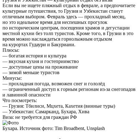
Если вы не ищете пляжный отдых в феврале, а предпочитаете
культурные путешествия, то Грузия и Узбекистан станут
отличным выбором. Февраль здесь — прохладный месяц,
но это идеальное время для неспешных прогулок
по историческим центрам, посещения храмов и дегустации
местной кухни без толп туристов. Кроме того, в Грузии в это
время можно наслаждаться горнолыжным отдыхом
на курортах Гудаури и Бакуриани.
Плюсы:
— богатая история и культура
— вкусная кухня и гостеприимство
— доступные цены на проживание
— зимой меньше туристов
Минусы:
— прохладная погода, возможен снег и гололёд
— ограниченный доступ к горным регионам из-за снегопадов
и лавинной опасности
Что посмотреть:
—
Грузия: Тбилиси, Мцхета, Кахетия (винные туры)
—
Узбекистан: Самарканд, Бухара, Хива
Виза:
не требуется для граждан РФ
Бухара. Источник фото: Tim Broadbent, Unsplash