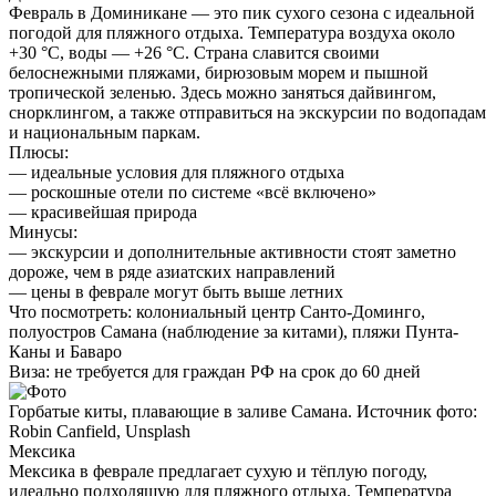
Февраль в Доминикане — это пик сухого сезона с идеальной
погодой для пляжного отдыха. Температура воздуха около
+30 °C, воды — +26 °C. Страна славится своими
белоснежными пляжами, бирюзовым морем и пышной
тропической зеленью. Здесь можно заняться дайвингом,
снорклингом, а также отправиться на экскурсии по водопадам
и национальным паркам.
Плюсы:
— идеальные условия для пляжного отдыха
— роскошные отели по системе «всё включено»
— красивейшая природа
Минусы:
— экскурсии и дополнительные активности стоят заметно
дороже, чем в ряде азиатских направлений
— цены в феврале могут быть выше летних
Что посмотреть:
колониальный центр Санто-Доминго,
полуостров Самана (наблюдение за китами), пляжи Пунта-
Каны и Баваро
Виза:
не требуется для граждан РФ на срок до 60 дней
Горбатые киты, плавающие в заливе Самана. Источник фото:
Robin Canfield, Unsplash
Мексика
Мексика в феврале предлагает сухую и тёплую погоду,
идеально подходящую для пляжного отдыха. Температура