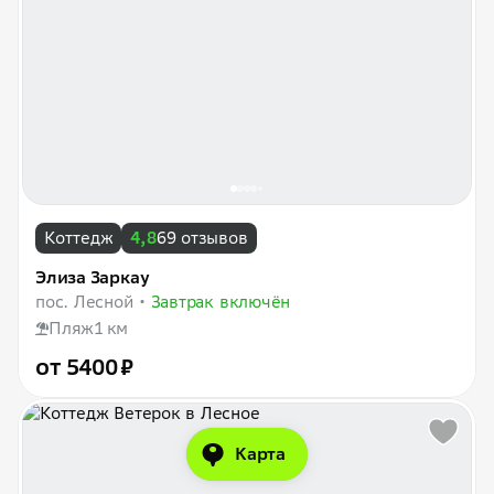
Коттедж
4,8
69 отзывов
Элиза Заркау
пос. Лесной
Завтрак включён
Пляж
1 км
от 5400 ₽
Карта