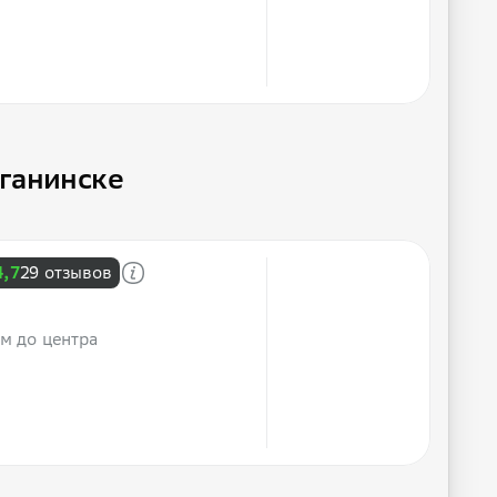
рганинске
4,7
29 отзывов
 м до центра