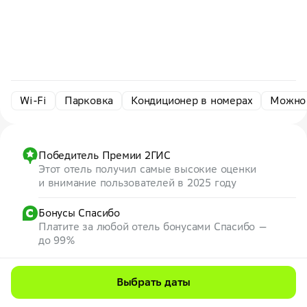
Wi-Fi
Парковка
Кондиционер в номерах
Можно
Победитель Премии 2ГИС
Этот отель получил самые высокие оценки
и внимание пользователей в 2025 году
Бонусы Спасибо
Платите за любой отель бонусами Спасибо —
до 99%
Выбрать даты
Скидка до 7% на первую бронь
по промокоду
7WEB