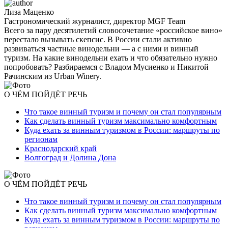
Лиза Маценко
Гастрономический журналист, директор MGF Team
Всего за пару десятилетий словосочетание «российское вино»
перестало вызывать скепсис. В России стали активно
развиваться частные винодельни — а с ними и винный
туризм. На какие винодельни ехать и что обязательно нужно
попробовать? Разбираемся с Владом Мусиенко и Никитой
Рачинским из Urban Winery.
О ЧЁМ ПОЙДЁТ РЕЧЬ
Что такое винный туризм и почему он стал популярным
Как сделать винный туризм максимально комфортным
Куда ехать за винным туризмом в России: маршруты по
регионам
Краснодарский край
Волгоград и Долина Дона
О ЧЁМ ПОЙДЁТ РЕЧЬ
Что такое винный туризм и почему он стал популярным
Как сделать винный туризм максимально комфортным
Куда ехать за винным туризмом в России: маршруты по