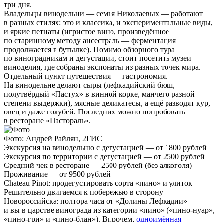
три дня.
Владельцы винодельни — семья Николаевых — работают
в разных стилях: это и классика, и экспериментальные виды,
и яркие петнаты (игристое вино, произведённое
по старинному методу ансестраль — ферментация
продолжается в бутылке). Помимо обзорного тура
по виноградникам и дегустации, стоит посетить музей
виноделия, где собраны экспонаты из разных точек мира.
Отдельный пункт путешествия — гастрономия.
На винодельне делают сыры (лефкадийский бюш,
полутвёрдый «Пастух» в винной корке, манчего разной
степени выдержки), мясные деликатесы, а ещё разводят кур,
овец и даже голубей. Последних можно попробовать
в ресторане «Пастораль».
Фото: Андрей Райлян, 2ГИС
Экскурсия на винодельню с дегустацией — от 1800 рублей
Экскурсия по территории с дегустацией — от 2500 рублей
Средний чек в ресторане — 2500 рублей (без алкоголя)
Проживание — от 9500 рублей
Chateau Pinot: продегустировать сорта «пино» и улиток
Решительно двигаемся к побережью в сторону
Новороссийска: полтора часа от «Долины Лефкадии» —
и вы в царстве винограда из категории «пино» («пино-нуар»,
«пино-гри» и «пино-блан»). Впрочем,
одноимённая