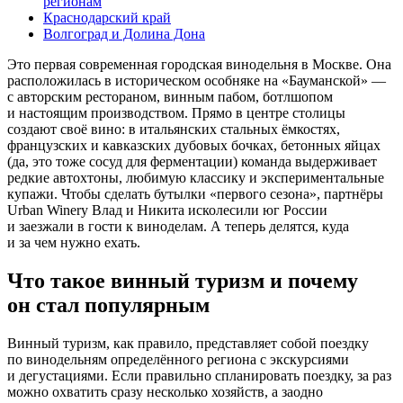
регионам
Краснодарский край
Волгоград и Долина Дона
Это первая современная городская винодельня в Москве. Она
расположилась в историческом особняке на «Бауманской» —
с авторским рестораном, винным пабом, ботлшопом
и настоящим производством. Прямо в центре столицы
создают своё вино: в итальянских стальных ёмкостях,
французских и кавказских дубовых бочках, бетонных яйцах
(да, это тоже сосуд для ферментации) команда выдерживает
редкие автохтоны, любимую классику и экспериментальные
купажи. Чтобы сделать бутылки «первого сезона», партнёры
Urban Winery Влад и Никита исколесили юг России
и заезжали в гости к виноделам. А теперь делятся, куда
и за чем нужно ехать.
Что такое винный туризм и почему
он стал популярным
Винный туризм, как правило, представляет собой поездку
по винодельням определённого региона с экскурсиями
и дегустациями. Если правильно спланировать поездку, за раз
можно охватить сразу несколько хозяйств, а заодно