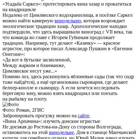
«Усадьба Саркел»: протестировать вина хазар и прокатиться
на квадроцикле
Недалеко от Цимлянского водохранилища, в посёлке Саркел
можно найти камерную
винодельню
, которая возрождает
энологические традиции хазар. Археологические находки
подтвердили, что здесь выращивали виноград с VII века, так
что команда во главе с Игорем Губиным продолжает
традиции. Например, тут делают «Казачку» — красное
игристое, про которое писал Александр Пушкин в «Евгении
Онегине»:
«Да вот в бутылке засмоленной,
Между жарким и бланманже,
Цимлянское несут уже...»
Помимо лоз, здесь раскинулись яблоневые сады (так что сидр
тоже найдётся), а ещё организована сыроварня, где делают
белпер-кнолле и скаморцу. А если хочется исследовать
береговую зону, можно взять квадроцикл или поехать
на рыбалку на плоту.
Фото: Роман, 2ГИС
Забронировать прогулку можно на
сайте
.
«Вина Арпачина»: изучить донские игристые
Не доезжая до Ростова-на-Дону со стороны Волгограда,
остановитесь на этой
винодельне
. Дом в станице Манчынской
купили для семейного отдыха, но Юрий Малик начал изучать