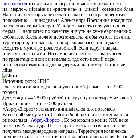
винодельня
только ими не ограничивается и делает петнат
из «мерло», айсвайн из «рислинга» и «дикий» совиньон-блан.
Названия некоторых линеек отсылают к географическому
положению — винодельня Александра Поездника находится
на склонах горы Колдун. У подножья есть своя улиточная
ферма — деликатес по качеству ничуть не хуже европейских
собратьев. Здесь можно переночевать, чтобы успеть изучить
территорию, поплавать в панорамном бассейне и даже
сходить в музей ретроавтомобилей, если вдруг накрыл
приступ ностальгии. Но самое интересное — экскурсия
по гравитационной винодельне, где есть целый парк
интересных ёмкостей для выдержки: например, бетонные
яйца.
Источник фото: 2ГИС
Экскурсия по винодельне и улиточной ферме — от 2100
рублей
Дегустация — 28 000 рублей (на группу из четырёх человек)
Проживание — от 10 500 рублей
«Абрау-Дюрсо»: оставить винный след для потомков
Всего в 40 минутах от Chateau Pinot находится легендарная
винодельня
«Абрау-Дюрсо»
. Её основали в конце XIX века
по указу Александра II — и практически сразу вина стали
получать международные награды. Территория комплекса
внушительная, так что точно понадобится экскурсия. Базовый