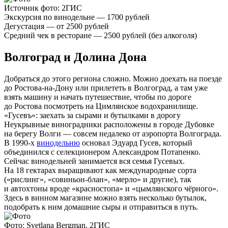
Источник фото: 2ГИС
Экскурсия по винодельне — 1700 рублей
Дегустация — от 2500 рублей
Средний чек в ресторане — 2500 рублей (без алкоголя)
Волгоград и Долина Дона
Добраться до этого региона сложно. Можно доехать на поезде
до Ростова-на-Дону или прилететь в Волгоград, а там уже
взять машину и начать путешествие, чтобы по дороге
до Ростова посмотреть на Цимлянское водохранилище.
«Гусевъ»: заехать за сырами и бутылками в дорогу
Неукрывные виноградники расположены в городе Дубовке
на берегу Волги — совсем недалеко от аэропорта Волгограда.
В 1990-х
винодельню
основал Эдуард Гусев, который
объединился с селекционером Александром Потапенко.
Сейчас винодельней занимается вся семья Гусевых.
На 18 гектарах выращивают как международные сорта
(«рислинг», «совиньон-блан», «мерло» и другие), так
и автохтоны вроде «красностопа» и «цымлянского чёрного».
Здесь в винном магазине можно взять несколько бутылок,
подобрать к ним домашние сыры и отправиться в путь.
Фото: Svetlana Bergman, 2ГИС