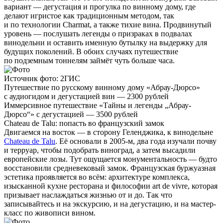
вариант — дегустация и прогулка по винному дому, где
делают игристое как традиционным методом, так
и по технологии Charmat, а также тихие вина. Продвинутый
уровень — послушать легенды о призраках в подвалах
винодельни и оставить именную бутылку на выдержку для
будущих поколений. В обоих случаях путешествие
по подземным тоннелям займёт чуть больше часа.
Источник фото: 2ГИС
Путешествие по русскому винному дому «Абрау-Дюрсо»
с аудиогидом и дегустацией вин — 2300 рублей
Иммерсивное путешествие «Тайны и легенды „Абрау-
Дюрсо“» с дегустацией — 3500 рублей
Chateau de Talu: попасть во французский замок
Двигаемся на восток — в сторону Геленджика, к винодельне
Chateau de Talu
. Её основали в 2005-м, два года изучали почву
и терруар, чтобы подобрать виноград, а затем высадили
европейские лозы. Тут ощущается монументальность — будто
восстановили средневековый замок. Французская буржуазная
эстетика проявляется во всём: архитектуре комплекса,
изысканной кухне ресторана и философии art de vivre, которая
призывает наслаждаться жизнью от и до. Так что
записывайтесь и на экскурсию, и на дегустацию, и на мастер-
класс по живописи вином.