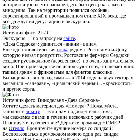
историю и узнал, что раньше здесь был центр казачьего
виноделия. Так на территории появился особняк,
спроектированный в промышленном стиле XIX века, где
всегда ждут на дегустацию и экскурсию.
Источник фото: 2ГИС
Экскурсия — по запросу на
сайте
.
«Дача Сердюка»: удивиться «диким» винам
Ещё одна энологическая
точка
рядом с Ростовом-на-Дону,
которую нельзя пропустить. Ростовские фермеры Сердюки
создают рустикальное (деревенское), но очень занимательное
вино. При производстве не используют серу, что делает вино
такими ярким и фриковатым для фанатов классики.
Выращивают виноград сами — в 2014 году на двух гектарах
высадили «саперави», «цимлянский чёрный», «красностоп»
и другие сорта.
Источник фото: Винодельня «Дача Сердюка»
Хотите сделать материал для «Номера»? Пожалуйста,
заполните
анкету
— если нам подойдёт ваша тема,
мы свяжемся с вами в течение нескольких рабочих дней.
Планируете путешествие? Держите промокод НОМЕР
на
Отелло
. Бронируйте лучшие номера со скидкой!
Воспользоваться промокодом можно один раз, скидка
составит 10% (но не более 1500 рублей).