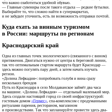
что важно озаботиться удобной обувью.
— Главные сувениры после такого отдыха — редкие бутылки.
Выбирайте то, что сложно найти в супермаркетах,
и не забудьте уточнить, есть ли возможность отправки почтой.
Куда ехать за винным туризмом
в России: маршруты по регионам
Краснодарский край
Одна из главных точек энологического (связанного с вином)
притяжения. Двигаться нужно от центра к береговой линии,
так что оптимальным стартом маршрута будет Краснодар —
здесь можно погулять пару дней, а затем начать изучать
регион.
«Долина Лефкадия»: попробовать голубя и вина сразу
нескольких брендов
Путь из Краснодара в село Молдаванское займёт два часа
на машине. «Долина Лефкадия» — отдельный маленький мир.
Здесь создали настоящий город со своей инфраструктурой:
гостевым домом
«Гермес»
, спа-комплексом с продуманными
ритуалами парения, рестораном, магазином
и производствами. Так что запланируйте провести здесь два-