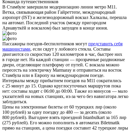
Команда путешественников
В Стамбуле завершили модернизацию линии метро М11.
Ветка, связывающая район Гайреттепе, международный
аэропорт (IST) и железнодорожный вокзал Халкалы, перешла
на автомат. Последний участок (между пригородом
Арнавуткёй и вокзалом) был запущен в конце июня.
Пассажиры поездов-беспилотников могут
представить себя
машинистами
, если сядут у лобового стекла. Составы
двигаются со скоростью 120 километров в час, быстрее них
в городе нет. На каждой станции — прозрачные раздвижные
двери, отделяющие платформу от путей. С вокзала можно
пересесть на электричку Marmaray и отправиться на восток
Стамбула или в Европу на международном поезде.
Интервалы между прибытием поездов на М11 сократились
с 25 минут до 15. Однако круглосуточных маршрутов пока
нет: составы ходят с 06:00 до 00:00. Также из минусов — мало
указателей на новых станциях, из-за чего без навигатора легко
заблудиться.
Цены на электронные билеты от 60 турецких лир (около
100 рублей) за одну поездку до 480 — за десять (около
800 рублей). Выгоднее взять проездной Istanbulkart за 165 лир
(275 рублей). Его можно пополнить в автоматах Biletmatik
прямо на станциях, а цена поездки составит 42 турецкие лиры