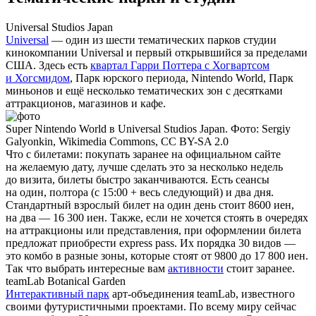
Universal Studios Japan
Universal
— один из шести тематических парков студии
кинокомпании Universal и первый открывшийся за пределами
США. Здесь есть
квартал Гарри Поттера с Хогвартсом
и Хогсмидом
, Парк юрского периода, Nintendo World, Парк
миньонов и ещё несколько тематических зон с десятками
аттракционов, магазинов и кафе.
Super Nintendo World в Universal Studios Japan. Фото: Sergiy
Galyonkin, Wikimedia Commons, CC BY-SA 2.0
Что с билетами
: покупать заранее на официальном сайте
на желаемую дату, лучше сделать это за несколько недель
до визита, билеты быстро заканчиваются. Есть сеансы
на один, полтора (с 15:00 + весь следующий) и два дня.
Стандартный взрослый билет на один день стоит 8600 иен,
на два — 16 300 иен. Также, если не хочется стоять в очередях
на аттракционы или представления, при оформлении билета
предложат приобрести express pass. Их порядка 30 видов —
это комбо в разные зоны, которые стоят от 9800 до 17 800 иен.
Так что выбрать интересные вам
активности
стоит заранее.
teamLab Botanical Garden
Интерактивный парк
арт-объединения teamLab, известного
своими футуристичными проектами. По всему миру сейчас