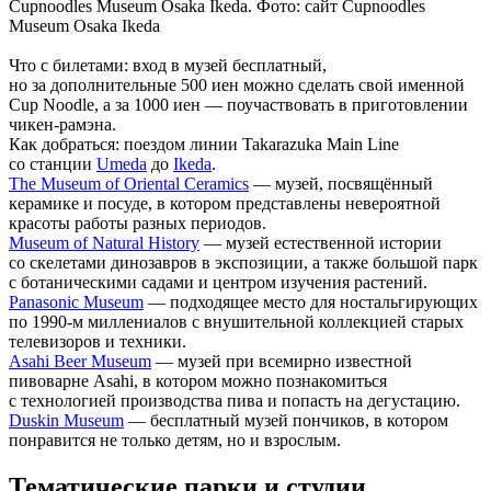
Cupnoodles Museum Osaka Ikeda. Фото: сайт Cupnoodles
Museum Osaka Ikeda
Что с билетами
: вход в музей бесплатный,
но за дополнительные 500 иен можно сделать свой именной
Cup Noodle, а за 1000 иен — поучаствовать в приготовлении
чикен-рамэна.
Как добраться
: поездом линии Takarazuka Main Line
со станции
Umeda
до
Ikeda
.
The Museum of Oriental Ceramics
— музей, посвящённый
керамике и посуде, в котором представлены невероятной
красоты работы разных периодов.
Museum of Natural History
— музей естественной истории
со скелетами динозавров в экспозиции, а также большой парк
с ботаническими садами и центром изучения растений.
Panasonic Museum
— подходящее место для ностальгирующих
по 1990-м миллениалов с внушительной коллекцией старых
телевизоров и техники.
Asahi Beer Museum
— музей при всемирно известной
пивоварне Asahi, в котором можно познакомиться
с технологией производства пива и попасть на дегустацию.
Duskin Museum
— бесплатный музей пончиков, в котором
понравится не только детям, но и взрослым.
Тематические парки и студии