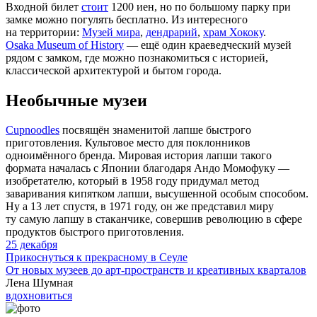
Входной билет
стоит
1200 иен, но по большому парку при
замке можно погулять бесплатно. Из интересного
на территории:
Музей мира
,
дендрарий
,
храм Хококу
.
Osaka Museum of History
— ещё один краеведческий музей
рядом с замком, где можно познакомиться с историей,
классической архитектурой и бытом города.
Необычные музеи
Cupnoodles
посвящён знаменитой лапше быстрого
приготовления. Культовое место для поклонников
одноимённого бренда. Мировая история лапши такого
формата началась с Японии благодаря Андо Момофуку —
изобретателю, который в 1958 году придумал метод
заваривания кипятком лапши, высушенной особым способом.
Ну а 13 лет спустя, в 1971 году, он же представил миру
ту самую лапшу в стаканчике, совершив революцию в сфере
продуктов быстрого приготовления.
25 декабря
Прикоснуться к прекрасному в Сеуле
От новых музеев до арт-пространств и креативных кварталов
Лена Шумная
вдохновиться