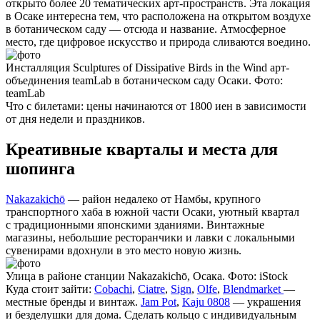
открыто более 20 тематических арт-пространств. Эта локация
в Осаке интересна тем, что расположена на открытом воздухе
в ботаническом саду — отсюда и название. Атмосферное
место, где цифровое искусство и природа сливаются воедино.
Инсталляция Sculptures of Dissipative Birds in the Wind арт-
объединения teamLab в ботаническом саду Осаки. Фото:
teamLab
Что с билетами
: цены начинаются от 1800 иен в зависимости
от дня недели и праздников.
Креативные кварталы и места для
шопинга
Nakazakichō
— район недалеко от Намбы, крупного
транспортного хаба в южной части Осаки, уютный квартал
с традиционными японскими зданиями. Винтажные
магазины, небольшие ресторанчики и лавки с локальными
сувенирами вдохнули в это место новую жизнь.
Улица в районе станции Nakazakichō, Осака. Фото: iStock
Куда стоит зайти
:
Cobachi
,
Ciatre
,
Sign
,
Olfe
,
Blendmarket
—
местные бренды и винтаж.
Jam Pot
,
Kaju 0808
— украшения
и безделушки для дома. Сделать кольцо с индивидуальным