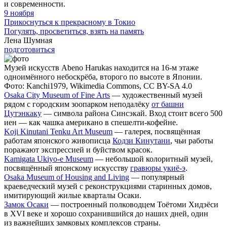
и современности.
9 ноября
Прикоснуться к прекрасному в Токио
Погулять, просветиться, взять на память
Лена Шумная
подготовиться
Музей искусств Abeno Harukas находится на 16-м этаже
одноимённого небоскрёба, второго по высоте в Японии.
Фото: Kanchi1979, Wikimedia Commons, CC BY-SA 4.0
Osaka City Museum of Fine Arts
— художественный музей
рядом с городским зоопарком неподалёку
от башни
Цутэнкаку
— символа района Синсэкай. Вход стоит всего 500
иен — как чашка американо в спешелти-кофейне.
Koji Kinutani Tenku Art Museum
— галерея, посвящённая
работам японского живописца
Кодзи Кинутани
, чьи работы
поражают экспрессией и буйством красок.
Kamigata Ukiyo-e Museum
— небольшой колоритный музей,
посвящённый японскому искусству
гравюры укиё-э
.
Osaka Museum of Housing and Living
— популярный
краеведческий музей с реконструкциями старинных домов,
имитирующий жилые кварталы Осаки.
Замок Осаки
— построенный полководцем Тоётоми Хидэёси
в XVI веке и хорошо сохранившийся до наших дней, один
из важнейших замковых комплексов страны.