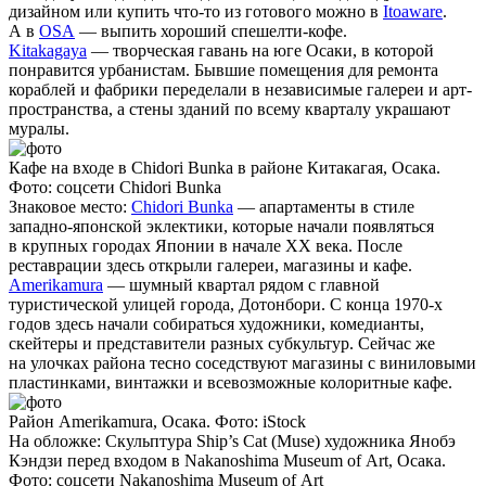
дизайном или купить что-то из готового можно в
Itoaware
.
А в
OSA
— выпить хороший спешелти-кофе.
Kitakagaya
— творческая гавань на юге Осаки, в которой
понравится урбанистам. Бывшие помещения для ремонта
кораблей и фабрики переделали в независимые галереи и арт-
пространства, а стены зданий по всему кварталу украшают
муралы.
Кафе на входе в Chidori Bunka в районе Китакагая, Осака.
Фото: соцсети Chidori Bunka
Знаковое место
:
Chidori Bunka
— апартаменты в стиле
западно-японской эклектики, которые начали появляться
в крупных городах Японии в начале XX века. После
реставрации здесь открыли галереи, магазины и кафе.
Amerikamura
— шумный квартал рядом с главной
туристической улицей города, Дотонбори. С конца 1970-х
годов здесь начали собираться художники, комедианты,
скейтеры и представители разных субкультур. Сейчас же
на улочках района тесно соседствуют магазины с виниловыми
пластинками, винтажки и всевозможные колоритные кафе.
Район Amerikamura, Осака. Фото: iStock
На обложке: Скульптура Ship’s Cat (Muse) художника Янобэ
Кэндзи перед входом в Nakanoshima Museum of Art, Осака.
Фото: соцсети Nakanoshima Museum of Art