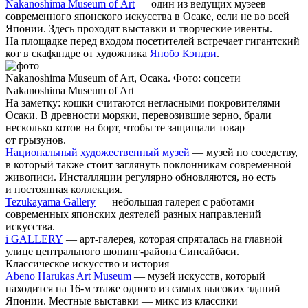
Nakanoshima Museum of Art
— один из ведущих музеев
современного японского искусства в Осаке, если не во всей
Японии. Здесь проходят выставки и творческие ивенты.
На площадке перед входом посетителей встречает гигантский
кот в скафандре от художника
Янобэ Кэндзи
.
Nakanoshima Museum of Art, Осака. Фото: соцсети
Nakanoshima Museum of Art
На заметку
: кошки считаются негласными покровителями
Осаки. В древности моряки, перевозившие зерно, брали
несколько котов на борт, чтобы те защищали товар
от грызунов.
Национальный художественный музей
— музей по соседству,
в который также стоит заглянуть поклонникам современной
живописи. Инсталляции регулярно обновляются, но есть
и постоянная коллекция.
Tezukayama Gallery
— небольшая галерея с работами
современных японских деятелей разных направлений
искусства.
i GALLERY
— арт-галерея, которая спряталась на главной
улице центрального шопинг-района Синсайбаси.
Классическое искусство и история
Abeno Harukas Art Museum
— музей искусств, который
находится на 16-м этаже одного из самых высоких зданий
Японии. Местные выставки — микс из классики