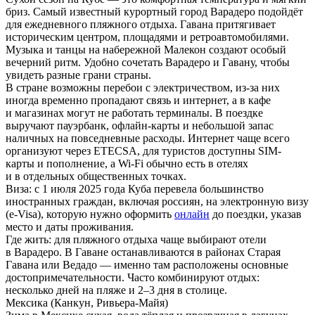
бриз. Самый известный курортный город Варадеро подойдёт
для ежедневного пляжного отдыха. Гавана притягивает
историческим центром, площадями и ретроавтомобилями.
Музыка и танцы на набережной Малекон создают особый
вечерний ритм. Удобно сочетать Варадеро и Гавану, чтобы
увидеть разные грани страны.
В стране возможны перебои с электричеством, из-за них
иногда временно пропадают связь и интернет, а в кафе
и магазинах могут не работать терминалы. В поездке
выручают пауэрбанк, офлайн-карты и небольшой запас
наличных на повседневные расходы. Интернет чаще всего
организуют через ETECSA, для туристов доступны SIM-
карты и пополнение, а Wi-Fi обычно есть в отелях
и в отдельных общественных точках.
Виза:
c 1 июля 2025 года Куба перевела большинство
иностранных граждан, включая россиян, на электронную визу
(e-Visa), которую нужно оформить
онлайн
до поездки, указав
место и даты проживания.
Где жить:
для пляжного отдыха чаще выбирают отели
в Варадеро. В Гаване останавливаются в районах Старая
Гавана или Ведадо — именно там расположены основные
достопримечательности. Часто комбинируют отдых:
несколько дней на пляже и 2–3 дня в столице.
Мексика (Канкун, Ривьера-Майя)