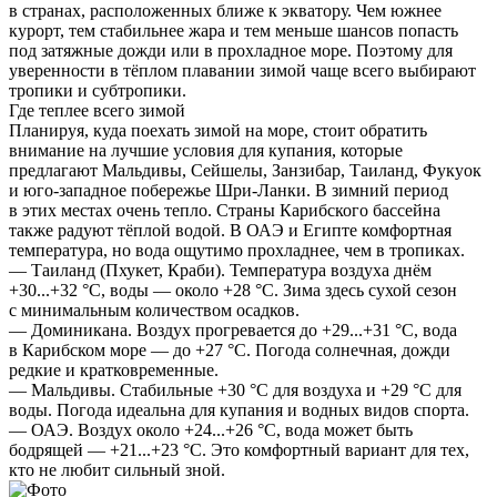
в странах, расположенных ближе к экватору. Чем южнее
курорт, тем стабильнее жара и тем меньше шансов попасть
под затяжные дожди или в прохладное море. Поэтому для
уверенности в тёплом плавании зимой чаще всего выбирают
тропики и субтропики.
Где теплее всего зимой
Планируя, куда поехать зимой на море, стоит обратить
внимание на лучшие условия для купания, которые
предлагают Мальдивы, Сейшелы, Занзибар, Таиланд, Фукуок
и юго-западное побережье Шри-Ланки. В зимний период
в этих местах очень тепло. Страны Карибского бассейна
также радуют тёплой водой. В ОАЭ и Египте комфортная
температура, но вода ощутимо прохладнее, чем в тропиках.
— Таиланд (Пхукет, Краби). Температура воздуха днём
+30...+32 °C, воды — около +28 °C. Зима здесь сухой сезон
с минимальным количеством осадков.
— Доминикана. Воздух прогревается до +29...+31 °C, вода
в Карибском море — до +27 °C. Погода солнечная, дожди
редкие и кратковременные.
— Мальдивы. Стабильные +30 °C для воздуха и +29 °C для
воды. Погода идеальна для купания и водных видов спорта.
— ОАЭ. Воздух около +24...+26 °C, вода может быть
бодрящей — +21...+23 °C. Это комфортный вариант для тех,
кто не любит сильный зной.