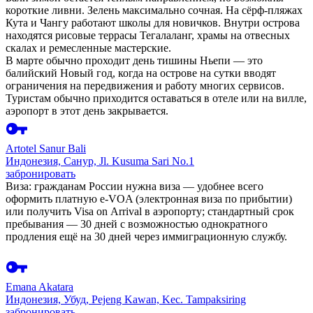
короткие ливни. Зелень максимально сочная. На сёрф-пляжах
Кута и Чангу работают школы для новичков. Внутри острова
находятся рисовые террасы Тегалаланг, храмы на отвесных
скалах и ремесленные мастерские.
В марте обычно проходит день тишины Ньепи — это
балийский Новый год, когда на острове на сутки вводят
ограничения на передвижения и работу многих сервисов.
Туристам обычно приходится оставаться в отеле или на вилле,
аэропорт в этот день закрывается.
Artotel Sanur Bali
Индонезия, Санур, Jl. Kusuma Sari No.1
забронировать
Виза:
гражданам России нужна виза — удобнее всего
оформить платную e-VOA (электронная виза по прибытии)
или получить Visa on Arrival в аэропорту; стандартный срок
пребывания — 30 дней с возможностью однократного
продления ещё на 30 дней через иммиграционную службу.
Emana Akatara
Индонезия, Убуд, Pejeng Kawan, Kec. Tampaksiring
забронировать