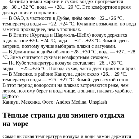
— Занзибар зимой жаркий и сухой: воздух прогревается
до +30...+32 °C, вода — +28...+29 °C. Это комфортное время
для купания и снорклинга.
— В ОАЭ, в частности в Дубае, днём около +22...+26 °C,
температура воды — +22...+24 °C. Купание возможно, но вода
заметно прохладнее, чем в тропиках.
— В Египте (Хургада и Шарм-эль-Шейх) воздух держится
в диапазоне +20...+24 °C, вода — +21...+23 °C. Зимой здесь
ветрено, поэтому лучше выбирать пляжи с лагунами.
— В Доминикане днём обычно +28...+30 °C, вода — +27...+28
°C. Зима считается сухим и комфортным сезоном.
— На Кубе температура воздуха составляет +26...+28 °C,
воды — +25...+26 °C. Погода сухая, часто дует приятный бриз.
— В Мексике, в районе Канкуна, днём около +26...+29 °C,
температура воды — +25...+27 °C. Зимой здесь сухой сезон.
В этот период водоросли на пляжах встречаются реже, чем
летом, поэтому берег и вода чище, а значит, плавать удобнее.
Канкун, Мексика. Фото: Andres Medina, Unsplash
Тёплые страны для зимнего отдыха
на море
Самая высокая температура воздуха и воды зимой держится