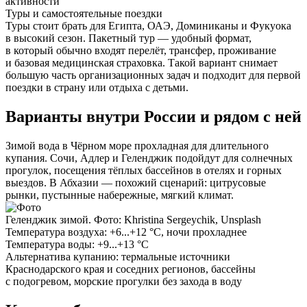
активности
Туры и самостоятельные поездки
Туры стоит брать для Египта, ОАЭ, Доминиканы и Фукуока
в высокий сезон. Пакетный тур — удобный формат,
в который обычно входят перелёт, трансфер, проживание
и базовая медицинская страховка. Такой вариант снимает
большую часть организационных задач и подходит для первой
поездки в страну или отдыха с детьми.
Варианты внутри России и рядом с ней
Зимой вода в Чёрном море прохладная для длительного
купания. Сочи, Адлер и Геленджик подойдут для солнечных
прогулок, посещения тёплых бассейнов в отелях и горных
выездов. В Абхазии — похожий сценарий: цитрусовые
рынки, пустынные набережные, мягкий климат.
Геленджик зимой. Фото: Khristina Sergeychik, Unsplash
Температура воздуха:
+6...+12 °C, ночи прохладнее
Температура воды:
+9...+13 °C
Альтернатива купанию:
термальные источники
Краснодарского края и соседних регионов, бассейны
с подогревом, морские прогулки без захода в воду