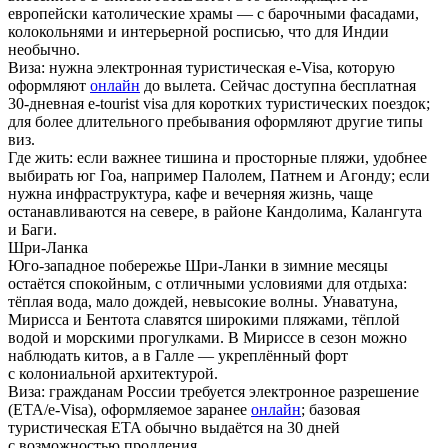
европейски католические храмы — с барочными фасадами,
колокольнями и интерьерной росписью, что для Индии
необычно.
Виза:
нужна электронная туристическая e-Visa, которую
оформляют
онлайн
до вылета. Сейчас доступна бесплатная
30-дневная e-tourist visa для коротких туристических поездок;
для более длительного пребывания оформляют другие типы
виз.
Где жить:
если важнее тишина и просторные пляжи, удобнее
выбирать юг Гоа, например Палолем, Патнем и Агонду; если
нужна инфраструктура, кафе и вечерняя жизнь, чаще
останавливаются на севере, в районе Кандолима, Калангута
и Баги.
Шри-Ланка
Юго-западное побережье Шри-Ланки в зимние месяцы
остаётся спокойным, с отличными условиями для отдыха:
тёплая вода, мало дождей, невысокие волны. Унаватуна,
Мирисса и Бентота славятся широкими пляжами, тёплой
водой и морскими прогулками. В Мириссе в сезон можно
наблюдать китов, а в Галле — укреплённый форт
с колониальной архитектурой.
Виза:
гражданам России требуется электронное разрешение
(ETA/e-Visa), оформляемое заранее
онлайн
; базовая
туристическая ETA обычно выдаётся на 30 дней
с возможностью продления.