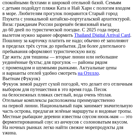
спокойными бухтами и широкой отельной базой. Семьям
с детьми подойдут пляжи Ката и Най Харн с пологим входом
в море. Любителям прогулок понравится Старый город
Пхукета с уникальной китайско-португальской архитектурой.
Виза:
гражданам России разрешён безвизовый въезд
до 60 дней по туристической поездке. С 2025 года перед
вылетом нужно заранее оформить
Thailand Digital Arrival Card
.
Пошлину за карточку платить не надо; обычно её заполняют
в пределах трёх суток до прибытия. Для более длительного
пребывания оформляют туристическую визу.
Где жить:
для тишины — вторые линии или небольшие
уединённые бухты; для прогулок — районы рядом
с променадом и шумными рынками. Актуальные цены
и варианты отелей удобно смотреть
на Отелло
.
Вьетнам (Фукуок)
Фукуок зимой радует сухой погодой, что делает его отличным
выбором для путешествия в это время года. Песок
на белоснежных пляжах светлый, вода очень тёплая.
Отельные комплексы расположены преимущественно
на первой линии. Национальный парк занимает значительную
часть острова, предлагая зелёные маршруты и видовые тропы.
Местные рыбацкие деревни известны соусом нюок-мам — это
ферментированный соус из анчоусов с солоноватым вкусом.
На ночных рынках легко найти свежие морепродукты для
ужина.