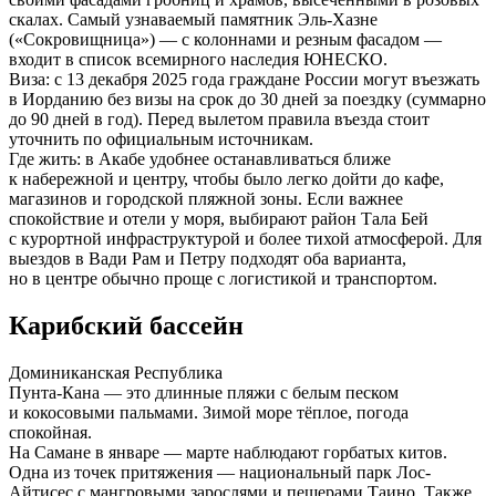
скалах. Самый узнаваемый памятник Эль-Хазне
(«Сокровищница») — с колоннами и резным фасадом —
входит в список всемирного наследия ЮНЕСКО.
Виза:
с 13 декабря 2025 года граждане России могут въезжать
в Иорданию без визы на срок до 30 дней за поездку (суммарно
до 90 дней в год). Перед вылетом правила въезда стоит
уточнить по официальным источникам.
Где жить:
в Акабе удобнее останавливаться ближе
к набережной и центру, чтобы было легко дойти до кафе,
магазинов и городской пляжной зоны. Если важнее
спокойствие и отели у моря, выбирают район Тала Бей
с курортной инфраструктурой и более тихой атмосферой. Для
выездов в Вади Рам и Петру подходят оба варианта,
но в центре обычно проще с логистикой и транспортом.
Карибский бассейн
Доминиканская Республика
Пунта-Кана — это длинные пляжи с белым песком
и кокосовыми пальмами. Зимой море тёплое, погода
спокойная.
На Самане в январе — марте наблюдают горбатых китов.
Одна из точек притяжения — национальный парк Лос-
Айтисес с мангровыми зарослями и пещерами Таино. Также