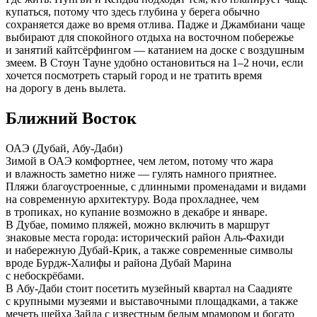
купаться, потому что здесь глубина у берега обычно
сохраняется даже во время отлива. Падже и Джамбиани чаще
выбирают для спокойного отдыха на восточном побережье
и занятий кайтсёрфингом — катанием на доске с воздушным
змеем. В Стоун Тауне удобно остановиться на 1–2 ночи, если
хочется посмотреть старый город и не тратить время
на дорогу в день вылета.
Ближний Восток
ОАЭ (Дубай, Абу-Даби)
Зимой в ОАЭ комфортнее, чем летом, потому что жара
и влажность заметно ниже — гулять намного приятнее.
Пляжи благоустроенные, с длинными променадами и видами
на современную архитектуру. Вода прохладнее, чем
в тропиках, но купание возможно в декабре и январе.
В Дубае, помимо пляжей, можно включить в маршрут
знаковые места города: исторический район Аль-Фахиди
и набережную Дубай-Крик, а также современные символы
вроде Бурдж-Халифы и района Дубай Марина
с небоскрёбами.
В Абу-Даби стоит посетить музейный квартал на Саадияте
с крупными музеями и выставочными площадками, а также
мечеть шейха Зайда с известным белым мрамором и богато