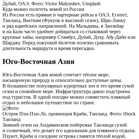
Дубай, ОАЭ. Фото: Victor Malyushev, Unsplash
Куда можно полететь зимой из России
Из России есть прямые и чартерные рейсы в ОАЭ, Египет,
Таиланд, Вьетнам (Фукуок в высокий сезон), Шри-Ланку
и ряд карибских направлений. На Мальдивы, в Занзибар
и на Бали часто удобнее добираться со стыковкой через
крупные хабы, например Стамбул, Дубай, Доху, Абу-Даби или
Шарджу. Перед покупкой билетов полезно сравнивать
длительность маршрута и время пересадки.
Юго-Восточная Азия
Юго-Восточная Азия зимой сочетает тёплое море,
насыщенную природу и относительно доступные цены.
В большинстве популярных курортных зон в это время сухой
сезон и спокойное море. Инфраструктура давно подстроена
под туристов. В одной поездке можно совместить пляжный
отдых и небольшое путешествие по стране.
Остров Пхи-Пхи-Ле, провинция Краби, Таиланд. Фото: iStock
Таиланд
Зимний сезон на Андаманском побережье Таиланда сухой
и солнечный, что делает его идеальным для пляжного отдыха.
Пхукет, Краби и соседние острова славятся тёплой водой,