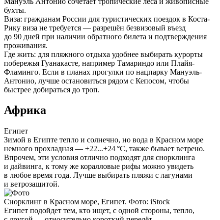
Мануэль Антонио сочетает тропические леса и живописные
бухты.
Виза:
гражданам России для туристических поездок в Коста-
Рику виза не требуется — разрешён безвизовый въезд
до 90 дней при наличии обратного билета и подтверждения
проживания.
Где жить:
для пляжного отдыха удобнее выбирать курорты
побережья Гуанакасте, например Тамариндо или Плайя-
Фламинго. Если в планах прогулки по нацпарку Мануэль-
Антонио, лучше остановиться рядом с Кепосом, чтобы
быстрее добираться до троп.
Африка
Египет
Зимой в Египте тепло и солнечно, но вода в Красном море
немного прохладная — +22...+24 °C, также бывает ветрено.
Впрочем, эти условия отлично подходят для снорклинга
и дайвинга, к тому же коралловые рифы можно увидеть
в любое время года. Лучше выбирать пляжи с лагунами
и ветрозащитой.
Снорклинг в Красном море, Египет. Фото: iStock
Египет подойдет тем, кто ищет, с одной стороны, тепло,
с другой — относительно короткий перелёт.