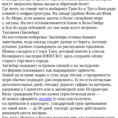
могут запросить бронь жилья и обратный билет.
Где жить:
на севере часто выбирают Гран-Бэ и Тру-о-Биш ради
пляжей и инфраструктуры. На западе удобны Флик-ан-Флак
и Ле-Морн, если важны закаты и более спокойное море
у лагуны. На юге останавливаются ближе к Бель-Омбру
и Блу-Бэ ради пейзажей, но там чаще всего ветренее.
Танзания (Занзибар)
На восточном побережье Занзибара отливы бывают
заметными, вода иногда уходит далеко от берега, поэтому
купание удобнее планировать по расписанию приливов.
Можно съездить в Стоун Таун, который внесён в список
Всемирного наследия ЮНЕСКО: здесь сохранён облик
старого торгового города.
Занзибар называют островом специй и на экскурсиях
по фермам показывают, как выращивают пряности.
Зимой на острове жарко и сухо, вода тёплая, а прозрачность
моря обычно подходит для снорклинга. Если есть несколько
дополнительных дней, поездку украсит сафари на материке,
например в Серенгети или в заповедной зоне Нгоронгоро.
Виза:
гражданам России нужна туристическая виза —
её можно оформить
онлайн
(e-visa) или получить
по прибытии в аэропорту; стандартный срок пребывания
по такой визе — до 90 дней, паспорт должен действовать
минимум шесть месяцев.
Где жить:
Нунгви и Кендва подходят тем, кто планирует чаще