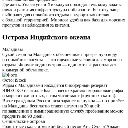
Где жить:
Унаватуна и Хиккадува подходят тем, кому важны
пляж и развитая инфраструктура поблизости. Бентоту чаще
выбирают для спокойного отдыха в курортных отелях
с большой территорией. Мирисса удобна как база для морских
прогулок и наблюдения за китами.
Острова Индийского океана
Мальдивы
Сухой сезон на Мальдивах обеспечивает прозрачную воду
и спокойные лагуны — это идеальные условия для морского
отдыха. Формат «один остров — один отель» располагает
к камерной обстановке.
Фото: iStock
Рядом с Мальдивами находится биосферный резерват
ЮНЕСКО на атолле Баа — здесь охраняют коралловые рифы
и морских животных, в том числе мант (крупных скатов).
Виза:
гражданам России виза заранее не нужна — по прилёте
на Мальдивы бесплатно ставят штамп на 30 дней;
по заявлению в иммиграционную службу пребывание можно
продлить до 90 дней.
Сейшельские острова
Гранитные скалы и мягкий белый песок Анс Сурс д’Аржан —