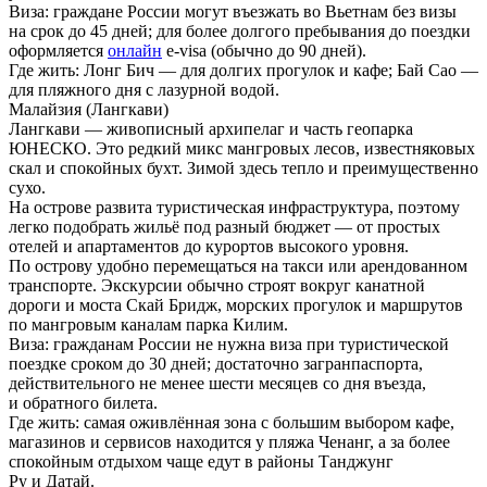
Виза:
граждане России могут въезжать во Вьетнам без визы
на срок до 45 дней; для более долгого пребывания до поездки
оформляется
онлайн
e-visa (обычно до 90 дней).
Где жить:
Лонг Бич — для долгих прогулок и кафе; Бай Сао —
для пляжного дня с лазурной водой.
Малайзия (Лангкави)
Лангкави — живописный архипелаг и часть геопарка
ЮНЕСКО. Это редкий микс мангровых лесов, известняковых
скал и спокойных бухт. Зимой здесь тепло и преимущественно
сухо.
На острове развита туристическая инфраструктура, поэтому
легко подобрать жильё под разный бюджет — от простых
отелей и апартаментов до курортов высокого уровня.
По острову удобно перемещаться на такси или арендованном
транспорте. Экскурсии обычно строят вокруг канатной
дороги и моста Скай Бридж, морских прогулок и маршрутов
по мангровым каналам парка Килим.
Виза:
гражданам России не нужна виза при туристической
поездке сроком до 30 дней; достаточно загранпаспорта,
действительного не менее шести месяцев со дня въезда,
и обратного билета.
Где жить:
самая оживлённая зона с большим выбором кафе,
магазинов и сервисов находится у пляжа Ченанг, а за более
спокойным отдыхом чаще едут в районы Танджунг
Ру и Датай.