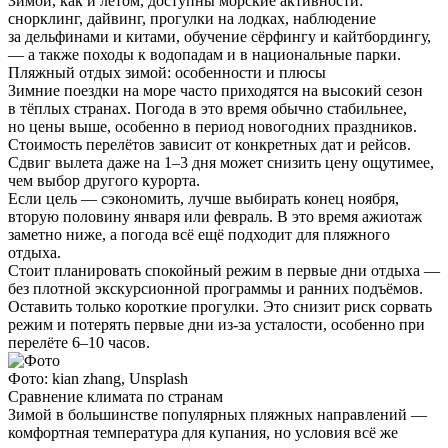
Зимой, как и летом, доступны морские активности:
снорклинг, дайвинг, прогулки на лодках, наблюдение
за дельфинами и китами, обучение сёрфингу и кайтбордингу,
— а также походы к водопадам и в национальные парки.
Пляжный отдых зимой: особенности и плюсы
Зимние поездки на море часто приходятся на высокий сезон
в тёплых странах. Погода в это время обычно стабильнее,
но цены выше, особенно в период новогодних праздников.
Стоимость перелётов зависит от конкретных дат и рейсов.
Сдвиг вылета даже на 1–3 дня может снизить цену ощутимее,
чем выбор другого курорта.
Если цель — сэкономить, лучше выбирать конец ноября,
вторую половину января или февраль. В это время ажиотаж
заметно ниже, а погода всё ещё подходит для пляжного
отдыха.
Стоит планировать спокойный режим в первые дни отдыха —
без плотной экскурсионной программы и ранних подъёмов.
Оставить только короткие прогулки. Это снизит риск сорвать
режим и потерять первые дни из-за усталости, особенно при
перелёте 6–10 часов.
Фото: kian zhang, Unsplash
Сравнение климата по странам
Зимой в большинстве популярных пляжных направлений —
комфортная температура для купания, но условия всё же