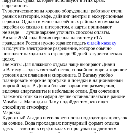
парусных судах, которые используют в этих краях
с древности.
Туристические зоны хорошо оборудованы: работают отели
разных категорий, кафе, дайвинг-центры и экскурсионные
сервисы. Однако в менее населённых районах возможны
перебои со связью и интернетом, а карты принимают
не везде — лучше заранее уточнять способы оплаты.
Виза:
с 2024 года Кения перешла на систему eTA —
гражданам России нужно заранее подать
онлайн-заявку
и получить электронное разрешение, которое обычно
позволяет находиться в стране до 90 дней в туристических
целях.
Где жить:
Для пляжного отдыха чаще выбирают Диани
и Ватаму — здесь светлый песок, спокойное море и хорошие
условия для плавания и снорклинга. В Ватаму удобно
планировать морские прогулки и поездки в национальный
морской парк. В Диани больше вариантов размещения,
включая апартаменты и небольшие отели. Для сочетания
пляжного отдыха и сафари лучше останавливаться в районе
Момбасы. Малинди и Ламу подойдут тем, кто ищет
спокойную атмосферу.
Марокко
Курортный Агадир и его окрестности подходят для прогулок
на солнце. Вода прохладная; популярный формат отдыха
здесь — занятия в сёрф-школах и прогулки по длинным