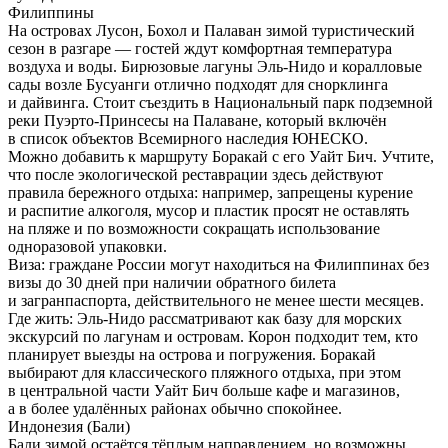
Филиппины
На островах Лусон, Бохол и Палаван зимой туристический
сезон в разгаре — гостей ждут комфортная температура
воздуха и воды. Бирюзовые лагуны Эль-Нидо и коралловые
сады возле Бусуанги отлично подходят для снорклинга
и дайвинга. Стоит съездить в Национальный парк подземной
реки Пуэрто-Принсесы на Палаване, который включён
в список объектов Всемирного наследия ЮНЕСКО.
Можно добавить к маршруту Боракай с его Уайт Бич. Учтите,
что после экологической реставрации здесь действуют
правила бережного отдыха: например, запрещены курение
и распитие алкоголя, мусор и пластик просят не оставлять
на пляже и по возможности сокращать использование
одноразовой упаковки.
Виза:
граждане России могут находиться на Филиппинах без
визы до 30 дней при наличии обратного билета
и загранпаспорта, действительного не менее шести месяцев.
Где жить:
Эль-Нидо рассматривают как базу для морских
экскурсий по лагунам и островам. Корон подходит тем, кто
планирует выезды на острова и погружения. Боракай
выбирают для классического пляжного отдыха, при этом
в центральной части Уайт Бич больше кафе и магазинов,
а в более удалённых районах обычно спокойнее.
Индонезия (Бали)
Бали зимой остаётся тёплым направлением, но возможны