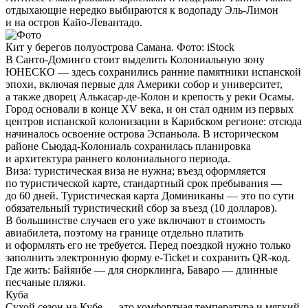
отдыхающие нередко выбираются к водопаду Эль-Лимон
и на остров Кайо-Левантадо.
Кит у берегов полуострова Самана. Фото: iStock
В Санто-Доминго стоит выделить Колониальную зону
ЮНЕСКО — здесь сохранились ранние памятники испанской
эпохи, включая первые для Америки собор и университет,
а также дворец Алькасар-де-Колон и крепость у реки Осамы.
Город основали в конце XV века, и он стал одним из первых
центров испанской колонизации в Карибском регионе: отсюда
начиналось освоение острова Эспаньола. В историческом
районе Сьюдад-Колониаль сохранилась планировка
и архитектура раннего колониального периода.
Виза:
туристическая виза не нужна; въезд оформляется
по туристической карте, стандартный срок пребывания —
до 60 дней. Туристическая карта Доминиканы — это по сути
обязательный туристический сбор за въезд (10 долларов).
В большинстве случаев его уже включают в стоимость
авиабилета, поэтому на границе отдельно платить
и оформлять его не требуется. Перед поездкой нужно только
заполнить электронную форму e-Ticket и сохранить QR-код.
Где жить:
Байяибе — для снорклинга, Баваро — длинные
песчаные пляжи.
Куба
Сухой сезон на Кубе — это комфортная температура и мягкий