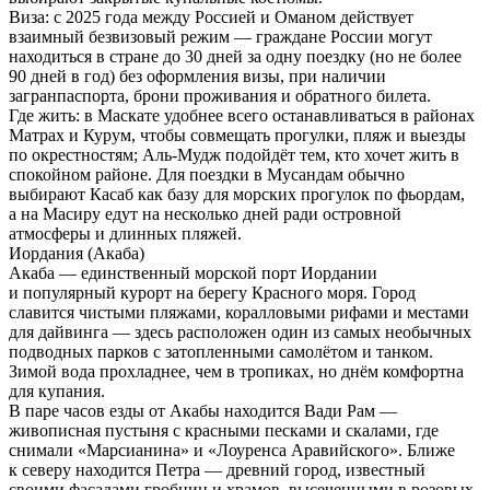
Виза:
с 2025 года между Россией и Оманом действует
взаимный безвизовый режим — граждане России могут
находиться в стране до 30 дней за одну поездку (но не более
90 дней в год) без оформления визы, при наличии
загранпаспорта, брони проживания и обратного билета.
Где жить:
в Маскате удобнее всего останавливаться в районах
Матрах и Курум, чтобы совмещать прогулки, пляж и выезды
по окрестностям; Аль-Мудж подойдёт тем, кто хочет жить в
спокойном районе. Для поездки в Мусандам обычно
выбирают Касаб как базу для морских прогулок по фьордам,
а на Масиру едут на несколько дней ради островной
атмосферы и длинных пляжей.
Иордания (Акаба)
Акаба — единственный морской порт Иордании
и популярный курорт на берегу Красного моря. Город
славится чистыми пляжами, коралловыми рифами и местами
для дайвинга — здесь расположен один из самых необычных
подводных парков с затопленными самолётом и танком.
Зимой вода прохладнее, чем в тропиках, но днём комфортна
для купания.
В паре часов езды от Акабы находится Вади Рам —
живописная пустыня с красными песками и скалами, где
снимали «Марсианина» и «Лоуренса Аравийского». Ближе
к северу находится Петра — древний город, известный
своими фасадами гробниц и храмов, высеченными в розовых