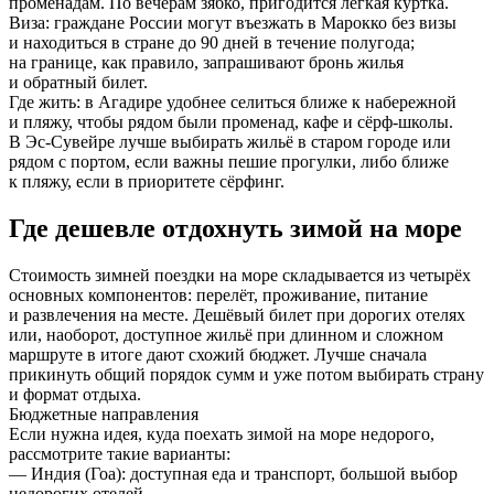
променадам. По вечерам зябко, пригодится лёгкая куртка.
Виза:
граждане России могут въезжать в Марокко без визы
и находиться в стране до 90 дней в течение полугода;
на границе, как правило, запрашивают бронь жилья
и обратный билет.
Где жить:
в Агадире удобнее селиться ближе к набережной
и пляжу, чтобы рядом были променад, кафе и сёрф-школы.
В Эс-Сувейре лучше выбирать жильё в старом городе или
рядом с портом, если важны пешие прогулки, либо ближе
к пляжу, если в приоритете сёрфинг.
Где дешевле отдохнуть зимой на море
Стоимость зимней поездки на море складывается из четырёх
основных компонентов: перелёт, проживание, питание
и развлечения на месте. Дешёвый билет при дорогих отелях
или, наоборот, доступное жильё при длинном и сложном
маршруте в итоге дают схожий бюджет. Лучше сначала
прикинуть общий порядок сумм и уже потом выбирать страну
и формат отдыха.
Бюджетные направления
Если нужна идея, куда поехать зимой на море недорого,
рассмотрите такие варианты:
—
Индия (Гоа):
доступная еда и транспорт, большой выбор
недорогих отелей