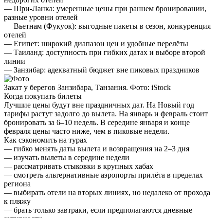
—
Шри-Ланка:
умеренные цены при раннем бронировании,
разные уровни отелей
—
Вьетнам (Фукуок):
выгодные пакеты в сезон, конкуренция
отелей
—
Египет:
широкий диапазон цен и удобные перелёты
—
Таиланд:
доступность при гибких датах и выборе второй
линии
—
Занзибар:
адекватный бюджет вне пиковых праздников
Закат у берегов Занзибара, Танзания. Фото: iStock
Когда покупать билеты
Лучшие цены будут вне праздничных дат. На Новый год
тарифы растут задолго до вылета. На январь и февраль стоит
бронировать за 6–10 недель. В середине января и конце
февраля цены часто ниже, чем в пиковые недели.
Как сэкономить на турах
— гибко менять даты вылета и возвращения на 2–3 дня
— изучать вылеты в середине недели
— рассматривать стыковки в крупных хабах
— смотреть альтернативные аэропорты прилёта в пределах
региона
— выбирать отели на вторых линиях, но недалеко от прохода
к пляжу
— брать только завтраки, если предполагаются дневные