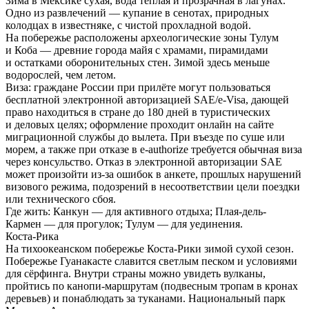
Зима в Мексике сухая, вода тёплая и прозрачная в лагунах.
Одно из развлечений — купание в сенотах, природных
колодцах в известняке, с чистой прохладной водой.
На побережье расположены археологические зоны Тулум
и Коба — древние города майя с храмами, пирамидами
и остатками оборонительных стен. Зимой здесь меньше
водорослей, чем летом.
Виза:
граждане России при прилёте могут пользоваться
бесплатной электронной авторизацией SAE/e-Visa, дающей
право находиться в стране до 180 дней в туристических
и деловых целях; оформление проходит онлайн на сайте
миграционной службы до вылета. При въезде по суше или
морем, а также при отказе в e-authorize требуется обычная виза
через консульство. Отказ в электронной авторизации SAE
может произойти из-за ошибок в анкете, прошлых нарушений
визового режима, подозрений в несоответствии цели поездки
или технического сбоя.
Где жить:
Канкун — для активного отдыха; Плая-дель-
Кармен — для прогулок; Тулум — для уединения.
Коста-Рика
На тихоокеанском побережье Коста-Рики зимой сухой сезон.
Побережье Гуанакасте славится светлым песком и условиями
для сёрфинга. Внутри страны можно увидеть вулканы,
пройтись по канопи-маршрутам (подвесным тропам в кронах
деревьев) и понаблюдать за туканами. Национальный парк