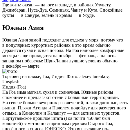
Где жить:
океан — на юге и западе, в районах Улувату,
Джимбаран, Нуса-Дуа, Семиньяк, Чангу и Кута. Спокойные
бухты — в Сануре, зелень и храмы — в Убуде.
Южная Азия
Южная Азия зимой подходит для отдыха у моря, потому что
в популярных курортных районах в это время обычно
держится сухая и ясная погода. На Гоа наиболее комфортные
месяцы чаще приходятся на ноябрь — февраль, а на юго-
западном побережье Шри-Ланки лучшие условия обычно
в декабре — марте.
Торговец на пляже, Гоа, Индия. Фото: alexey turenkov,
Unsplash
Индия (Гоа)
На Гоа зима мягкая, сухая и солнечная. Южные районы
спокойнее и предлагают отели с большими территориями.
На севере больше вечерних развлечений, пляжи длинные, есть
рынки. Пляжи Агонда и Палолем подойдут для размеренного
отдыха, а Кандолим и Калангут — для активных туристов.
Португальское прошлое штата (Гоа почти 450 лет был
колонией) заметно по старинным церквям Старого Гоа,
внесённого в список ЮНЕСКО. Это выглядящие по-