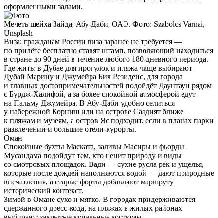
оформленными залами.
Мечеть шейха Зайда, Абу-Даби, ОАЭ. Фото: Szabolcs Varnai,
Unsplash
Виза:
гражданам России виза заранее не требуется —
по прилёте бесплатно ставят штамп, позволяющий находиться
в стране до 90 дней в течение любого 180-дневного периода.
Где жить:
в Дубае для прогулок и пляжа чаще выбирают
Дубай Марину и Джумейра Бич Резиденс, для города
и главных достопримечательностей подойдёт Даунтаун рядом
с Бурдж-Халифой, а за более спокойной атмосферой едут
на Пальму Джумейра. В Абу-Даби удобно селиться
у набережной Корниш или на острове Саадият ближе
к пляжам и музеям, а остров Яс подходит, если в планах парки
развлечений и большие отели-курорты.
Оман
Спокойные бухты Маската, заливы Масиры и фьорды
Мусандама подойдут тем, кто ценит природу и виды
со смотровых площадок. Вади — сухие русла рек и ущелья,
которые после дождей наполняются водой — дают природные
впечатления, а старые форты добавляют маршруту
исторический контекст.
Зимой в Омане сухо и мягко. В городах придерживаются
сдержанного дресс-кода, на пляжах в жилых районах
выбирают закрытые купальные костюмы.