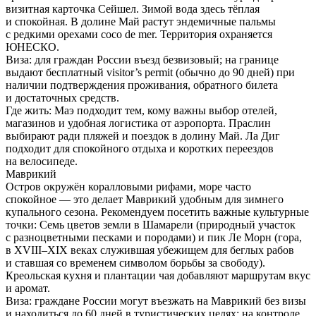
визитная карточка Сейшел. Зимой вода здесь тёплая
и спокойная. В долине Май растут эндемичные пальмы
с редкими орехами coco de mer. Территория охраняется
ЮНЕСКО.
Виза:
для граждан России въезд безвизовый; на границе
выдают бесплатный visitor’s permit (обычно до 90 дней) при
наличии подтверждения проживания, обратного билета
и достаточных средств.
Где жить:
Маэ подходит тем, кому важны выбор отелей,
магазинов и удобная логистика от аэропорта. Праслин
выбирают ради пляжей и поездок в долину Май. Ла Диг
подходит для спокойного отдыха и коротких переездов
на велосипеде.
Маврикий
Остров окружён коралловыми рифами, море часто
спокойное — это делает Маврикий удобным для зимнего
купального сезона. Рекомендуем посетить важные культурные
точки: Семь цветов земли в Шамарели (природный участок
с разноцветными песками и породами) и пик Ле Морн (гора,
в XVIII–XIX веках служившая убежищем для беглых рабов
и ставшая со временем символом борьбы за свободу).
Креольская кухня и плантации чая добавляют маршрутам вкус
и аромат.
Виза:
граждане России могут въезжать на Маврикий без визы
и находиться до 60 дней в туристических целях; на контроле