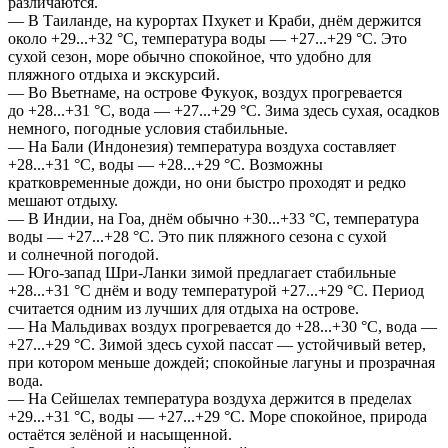
различаются.
— В Таиланде, на курортах Пхукет и Краби, днём держится
около +29...+32 °C, температура воды — +27...+29 °C. Это
сухой сезон, море обычно спокойное, что удобно для
пляжного отдыха и экскурсий.
— Во Вьетнаме, на острове Фукуок, воздух прогревается
до +28...+31 °C, вода — +27...+29 °C. Зима здесь сухая, осадков
немного, погодные условия стабильные.
— На Бали (Индонезия) температура воздуха составляет
+28...+31 °C, воды — +28...+29 °C. Возможны
кратковременные дожди, но они быстро проходят и редко
мешают отдыху.
— В Индии, на Гоа, днём обычно +30...+33 °C, температура
воды — +27...+28 °C. Это пик пляжного сезона с сухой
и солнечной погодой.
— Юго-запад Шри-Ланки зимой предлагает стабильные
+28...+31 °C днём и воду температурой +27...+29 °C. Период
считается одним из лучших для отдыха на острове.
— На Мальдивах воздух прогревается до +28...+30 °C, вода —
+27...+29 °C. Зимой здесь сухой пассат — устойчивый ветер,
при котором меньше дождей; спокойные лагуны и прозрачная
вода.
— На Сейшелах температура воздуха держится в пределах
+29...+31 °C, воды — +27...+29 °C. Море спокойное, природа
остаётся зелёной и насыщенной.