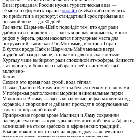
Виза:
гражданам России нужна туристическая виза —
её можно оформить заранее
онлайн
(e-visa) либо получить
по прибытии в аэропорту; стандартный срок пребывания
по такой визе — до 30 дней.
Где жить:
Шарм-эль-Шейх подойдёт тем, кто едет ради
дайвинга и снорклинга — здесь хорошая видимость, много
рифов у берега, рядом находятся популярные места для
погружений, такие как Рас-Мохаммед и остров Тиран.
В бухтах вроде Набк и Шарм-эль-Майя меньше ветра
и удобный заход в море, что важно для отдыха с детьми.
Хургаду чаще выбирают ради спокойной атмосферы, близости
к аэропорту и большого выбора отелей с системой «всё
включено».
Кения
Сезон в это время года сухой, вода тёплая.
Пляжи Диани и Ватаму известны белым песком и пальмами.
У побережья расположены морские национальные парки
Малинди и Ватаму — здесь коралловые рифы находятся под
охраной, а снорклинг и дайвинг проходят в оборудованных
зонах с прозрачной водой.
Прибрежные города вроде Малинди и Ламу сохранили
наследие суахили — культуры восточного побережья Африки,
возникшей на стыке арабских и африканских традиций.
В море можно прокатиться на лодках дхау — деревянных