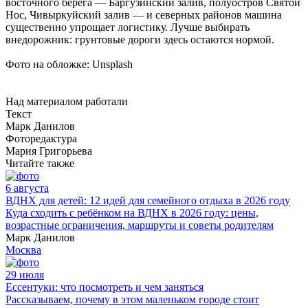
восточного берега — Баргузинский залив, полуостров Святой
Нос, Чивыркуйский залив — и северных районов машина
существенно упрощает логистику. Лучше выбирать
внедорожник: грунтовые дороги здесь остаются нормой.
Фото на обложке: Unsplash
Над материалом работали
Текст
Марк Данилов
Фоторедактура
Мария Григорьева
Читайте также
6 августа
ВДНХ для детей: 12 идей для семейного отдыха в 2026 году
Куда сходить с ребёнком на ВДНХ в 2026 году: цены,
возрастные ограничения, маршруты и советы родителям
Марк Данилов
Москва
29 июля
Ессентуки: что посмотреть и чем заняться
Рассказываем, почему в этом маленьком городе стоит