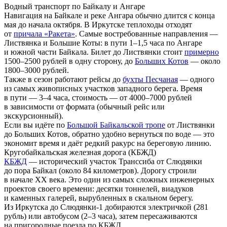
Водный транспорт по Байкалу и Ангаре
Навигация на Байкале и реке Ангара обычно длится с конца
мая до начала октября. В Иркутске теплоходы отходят
от
причала «Ракета»
. Самые востребованные направления —
Листвянка и Большие Коты: в пути 1–1,5 часа по Ангаре
и южной части Байкала. Билет до Листвянки стоит
примерно
1500–2500 рублей в одну сторону, до
Больших Котов
— около
1800–3000 рублей.
Также в сезон работают рейсы до
бухты Песчаная
— одного
из самых живописных участков западного берега. Время
в пути — 3–4 часа, стоимость — от 4000–7000 рублей
в зависимости от формата (обычный рейс или
экскурсионный).
Если вы идёте по
Большой Байкальской тропе
от Листвянки
до Больших Котов, обратно удобно вернуться по воде — это
экономит время и даёт редкий ракурс на береговую линию.
Кругобайкальская железная дорога (КБЖД)
КБЖД
— исторический участок Транссиба от Слюдянки
до пора Байкал (около 84 километров). Дорогу строили
в начале XX века. Это один из самых сложных инженерных
проектов своего времени: десятки тоннелей, виадуков
и каменных галерей, вырубленных в скальном берегу.
Из Иркутска до Слюдянки-1 добираются электричкой (281
рубль) или автобусом (2–3 часа), затем пересаживаются
на пригородные поезда по КБЖД.