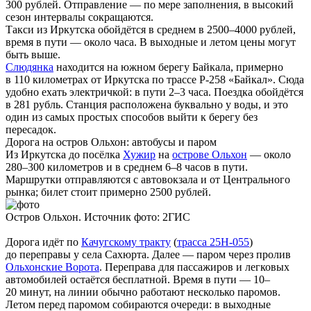
300 рублей. Отправление — по мере заполнения, в высокий
сезон интервалы сокращаются.
Такси из Иркутска обойдётся в среднем в 2500–4000 рублей,
время в пути — около часа. В выходные и летом цены могут
быть выше.
Слюдянка
находится на южном берегу Байкала, примерно
в 110 километрах от Иркутска по трассе Р-258 «Байкал». Сюда
удобно ехать электричкой: в пути 2–3 часа. Поездка обойдётся
в 281 рубль. Станция расположена буквально у воды, и это
один из самых простых способов выйти к берегу без
пересадок.
Дорога на остров Ольхон: автобусы и паром
Из Иркутска до посёлка
Хужир
на
острове Ольхон
— около
280–300 километров и в среднем 6–8 часов в пути.
Маршрутки отправляются с автовокзала и от Центрального
рынка; билет стоит примерно 2500 рублей.
Остров Ольхон. Источник фото: 2ГИС
Дорога идёт по
Качугскому тракту
(
трасса 25Н-055
)
до переправы у села Сахюрта. Далее — паром через пролив
Ольхонские Ворота
. Переправа для пассажиров и легковых
автомобилей остаётся бесплатной. Время в пути — 10–
20 минут, на линии обычно работают несколько паромов.
Летом перед паромом собираются очереди: в выходные