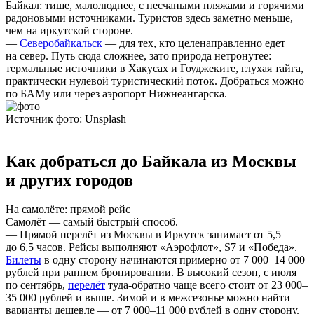
Байкал: тише, малолюднее, с песчаными пляжами и горячими
радоновыми источниками. Туристов здесь заметно меньше,
чем на иркутской стороне.
—
Северобайкальск
— для тех, кто целенаправленно едет
на север. Путь сюда сложнее, зато природа нетронутее:
термальные источники в Хакусах и Гоуджеките, глухая тайга,
практически нулевой туристический поток. Добраться можно
по БАМу или через аэропорт Нижнеангарска.
Источник фото: Unsplash
Как добраться до Байкала из Москвы
и других городов
На самолёте: прямой рейс
Самолёт — самый быстрый способ.
— Прямой перелёт
из Москвы в Иркутск
занимает от 5,5
до 6,5 часов. Рейсы выполняют «Аэрофлот», S7 и «Победа».
Билеты
в одну сторону начинаются примерно от 7 000–14 000
рублей при раннем бронировании. В высокий сезон, с июля
по сентябрь,
перелёт
туда-обратно чаще всего стоит от 23 000–
35 000 рублей и выше. Зимой и в межсезонье можно найти
варианты дешевле — от 7 000–11 000 рублей в одну сторону.