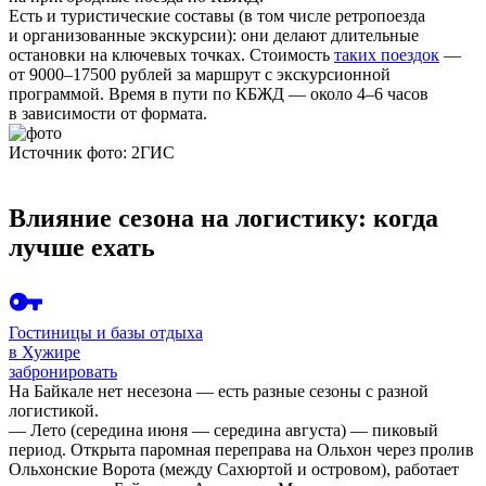
Есть и туристические составы (в том числе ретропоезда
и организованные экскурсии): они делают длительные
остановки на ключевых точках. Стоимость
таких поездок
—
от 9000–17500 рублей за маршрут с экскурсионной
программой. Время в пути по КБЖД — около 4–6 часов
в зависимости от формата.
Источник фото: 2ГИС
Влияние сезона на логистику: когда
лучше ехать
Гостиницы и базы отдыха
в Хужире
забронировать
На Байкале нет несезона — есть разные сезоны с разной
логистикой.
—
Лето
(середина июня — середина августа) — пиковый
период. Открыта паромная переправа на Ольхон через пролив
Ольхонские Ворота (между Сахюртой и островом), работает