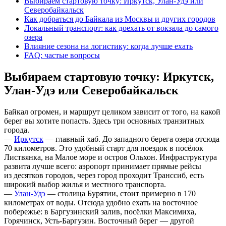
Выбираем стартовую точку: Иркутск, Улан-Удэ или
Северобайкальск
Как добраться до Байкала из Москвы и других городов
Локальный транспорт: как доехать от вокзала до самого
озера
Влияние сезона на логистику: когда лучше ехать
FAQ: частые вопросы
Выбираем стартовую точку: Иркутск,
Улан-Удэ или Северобайкальск
Байкал огромен, и маршрут целиком зависит от того, на какой
берег вы хотите попасть. Здесь три основных транзитных
города.
—
Иркутск
— главный хаб. До западного берега озера отсюда
70 километров. Это удобный старт для поездок в посёлок
Листвянка, на Малое море и остров Ольхон. Инфраструктура
развита лучше всего: аэропорт принимает прямые рейсы
из десятков городов, через город проходит Транссиб, есть
широкий выбор жилья и местного транспорта.
—
Улан-Удэ
— столица Бурятии, стоит примерно в 170
километрах от воды. Отсюда удобно ехать на восточное
побережье: в Баргузинский залив, посёлки Максимиха,
Горячинск, Усть-Баргузин. Восточный берег — другой