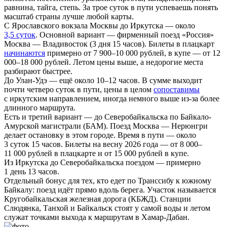
равнина, тайга, степь. За трое суток в пути успеваешь понять
масштаб страны лучше любой карты.
С Ярославского вокзала Москвы до Иркутска — около
3,5 суток
. Основной вариант — фирменный поезд «Россия»
Москва — Владивосток (3 дня 15 часов). Билеты в плацкарт
начинаются
примерно от 7 900–10 000 рублей, в купе — от 12
000–18 000 рублей. Летом цены выше, а недорогие места
разбирают быстрее.
До Улан-Удэ — ещё около 10–12 часов. В сумме выходит
почти четверо суток в пути, цены в целом
сопоставимы
с иркутским направлением, иногда немного выше из-за более
длинного маршрута.
Есть и третий вариант — до Северобайкальска по Байкало-
Амурской магистрали (БАМ). Поезд Москва — Нерюнгри
делает остановку в этом городе. Время в пути — около
3 суток 15 часов. Билеты на весну 2026 года — от 8 000–
11 000 рублей в плацкарте и от 15 000 рублей в купе.
Из Иркутска до Северобайкальска поездом — примерно
1 день 13 часов.
Отдельный бонус для тех, кто едет по Транссибу к южному
Байкалу: поезд идёт прямо вдоль берега. Участок называется
Кругобайкальская железная дорога (КБЖД). Станции
Слюдянка, Танхой и Байкальск стоят у самой воды и летом
служат точками выхода к маршрутам в Хамар-Дабан.