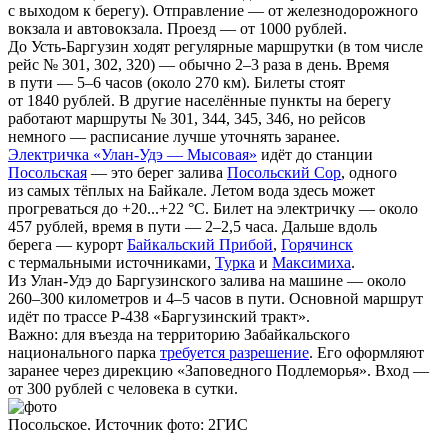
с выходом к берегу). Отправление — от железнодорожного
вокзала и автовокзала. Проезд — от 1000 рублей.
До Усть-Баргузин ходят регулярные маршрутки (в том числе
рейс № 301, 302, 320) — обычно 2–3 раза в день. Время
в пути — 5–6 часов (около 270 км). Билеты стоят
от 1840 рублей. В другие населённые пункты на берегу
работают маршруты № 301, 344, 345, 346, но рейсов
немного — расписание лучше уточнять заранее.
Электричка «Улан-Удэ — Мысовая»
идёт до станции
Посольская
— это берег залива
Посольский Сор
, одного
из самых тёплых на Байкале. Летом вода здесь может
прогреваться до +20...+22 °C. Билет на электричку — около
457 рублей, время в пути — 2–2,5 часа. Дальше вдоль
берега — курорт
Байкальский Прибой
,
Горячинск
с термальными источниками,
Турка
и
Максимиха
.
Из Улан-Удэ до Баргузинского залива на машине — около
260–300 километров и 4–5 часов в пути. Основной маршрут
идёт по трассе Р-438 «Баргузинский тракт».
Важно: для въезда на территорию Забайкальского
национального парка
требуется разрешение
. Его оформляют
заранее через дирекцию «Заповедного Подлеморья». Вход —
от 300 рублей с человека в сутки.
Посольское. Источник фото: 2ГИС