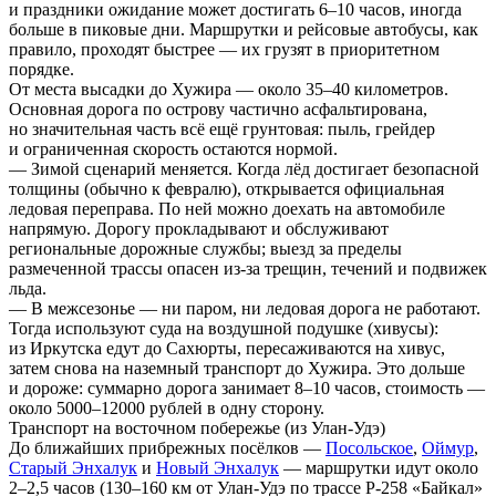
и праздники ожидание может достигать 6–10 часов, иногда
больше в пиковые дни. Маршрутки и рейсовые автобусы, как
правило, проходят быстрее — их грузят в приоритетном
порядке.
От места высадки до Хужира — около 35–40 километров.
Основная дорога по острову частично асфальтирована,
но значительная часть всё ещё грунтовая: пыль, грейдер
и ограниченная скорость остаются нормой.
—
Зимой
сценарий меняется. Когда лёд достигает безопасной
толщины (обычно к февралю), открывается официальная
ледовая переправа. По ней можно доехать на автомобиле
напрямую. Дорогу прокладывают и обслуживают
региональные дорожные службы; выезд за пределы
размеченной трассы опасен из-за трещин, течений и подвижек
льда.
—
В межсезонье
— ни паром, ни ледовая дорога не работают.
Тогда используют суда на воздушной подушке (хивусы):
из Иркутска едут до Сахюрты, пересаживаются на хивус,
затем снова на наземный транспорт до Хужира. Это дольше
и дороже: суммарно дорога занимает 8–10 часов, стоимость —
около 5000–12000 рублей в одну сторону.
Транспорт на восточном побережье (из Улан-Удэ)
До ближайших прибрежных посёлков —
Посольское
,
Оймур
,
Старый Энхалук
и
Новый Энхалук
— маршрутки идут около
2–2,5 часов (130–160 км от Улан-Удэ по трассе Р-258 «Байкал»