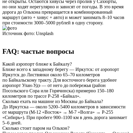
не открыты. Остаются хивусы через пролив у Сахюрты,
но они ходят нерегулярно и зависят от погоды. В это время
дорога до Ольхона превращается в комбинированный
маршрут (авто + хивус + авто) и может занимать 8–10 часов
при стоимости 3000–5000 рублей в одну сторону.
Источник фото: Unsplash
FAQ: частые вопросы
Какой аэропорт ближе к Байкалу?
Ближе всего к западному берегу — Иркутск: от аэропорт
Иркутск до Листвянки около 65–70 километров
по Байкальскому тракту. Для восточного берега удобнее
аэропорт Улан-Удэ — от него до побережья (район
Посольского Сора или Горячинска) примерно 150–180
километров по трассе Р-258 «Байкал».
Сколько ехать на машине из Москвы до Байкала?
До Иркутска — около 5200–5400 километров в зависимости
от маршрута (М-12 «Восток» → М-7 «Волга» → Р-255
«Сибирь»). При пробеге 900–1100 км в день дорога занимает
5–6 дней.
Сколько стоит паром на Ольхон?