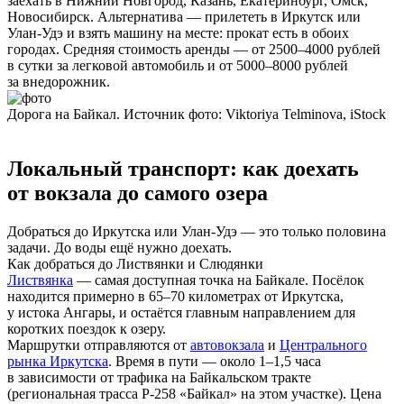
заехать в Нижний Новгород, Казань, Екатеринбург, Омск,
Новосибирск. Альтернатива — прилететь в Иркутск или
Улан-Удэ и взять машину на месте: прокат есть в обоих
городах. Средняя стоимость аренды — от 2500–4000 рублей
в сутки за легковой автомобиль и от 5000–8000 рублей
за внедорожник.
Дорога на Байкал. Источник фото: Viktoriya Telminova, iStock
Локальный транспорт: как доехать
от вокзала до самого озера
Добраться до Иркутска или Улан-Удэ — это только половина
задачи. До воды ещё нужно доехать.
Как добраться до Листвянки и Слюдянки
Листвянка
— самая доступная точка на Байкале. Посёлок
находится примерно в 65–70 километрах от Иркутска,
у истока Ангары, и остаётся главным направлением для
коротких поездок к озеру.
Маршрутки отправляются от
автовокзала
и
Центрального
рынка Иркутска
. Время в пути — около 1–1,5 часа
в зависимости от трафика на Байкальском тракте
(региональная трасса Р-258 «Байкал» на этом участке). Цена