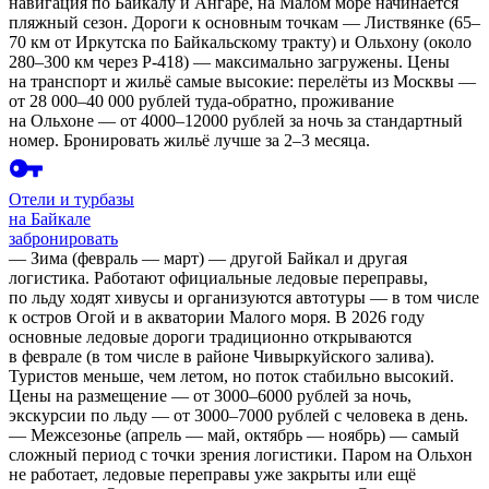
навигация по Байкалу и Ангаре, на Малом море начинается
пляжный сезон. Дороги к основным точкам — Листвянке (65–
70 км от Иркутска по Байкальскому тракту) и Ольхону (около
280–300 км через Р-418) — максимально загружены. Цены
на транспорт и жильё самые высокие: перелёты из Москвы —
от 28 000–40 000 рублей туда-обратно, проживание
на Ольхоне — от 4000–12000 рублей за ночь за стандартный
номер. Бронировать жильё лучше за 2–3 месяца.
Отели и турбазы
на Байкале
забронировать
—
Зима
(февраль — март) — другой Байкал и другая
логистика. Работают официальные ледовые переправы,
по льду ходят хивусы и организуются автотуры — в том числе
к остров Огой и в акватории Малого моря. В 2026 году
основные ледовые дороги традиционно открываются
в феврале (в том числе в районе Чивыркуйского залива).
Туристов меньше, чем летом, но поток стабильно высокий.
Цены на размещение — от 3000–6000 рублей за ночь,
экскурсии по льду — от 3000–7000 рублей с человека в день.
—
Межсезонье
(апрель — май, октябрь — ноябрь) — самый
сложный период с точки зрения логистики. Паром на Ольхон
не работает, ледовые переправы уже закрыты или ещё