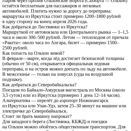
Паром через пролив Ольхонские Ворота (Сахюрта — Ольхон)
остаётся бесплатным для пассажиров и легковых
автомобилей. Платить нужно за дорогу до переправы:
маршрутка из Иркутска стоит примерно 1200–1800 рублей
в одну сторону на конец апреля 2026 года.
Как добраться до Листвянки из Иркутска?
Маршруткой от автовокзала или Центрального рынка — 1–1,5
часа и около 300–500 рублей. Летом — теплоходом от причала
«Ракета»: около часа по Ангара, билет — примерно 1500–
2500 рублей.
Как попасть на Ольхон зимой?
В феврале—марте, когда лёд достигает безопасной толщины
(обычно от 50 см), открывается официальная ледовая
переправа, и на остров можно доехать по льду на автомобиле.
В межсезонье — только на хивусах (суда на воздушной
подушке).
Как добраться до Северобайкальска?
Поездом по Байкало-Амурская магистраль из Москвы (около
3,5 суток) или из Иркутска (примерно 1 день 12–14 часов).
Альтернатива — перелёт до аэропорт Нижнеангарск
из Иркутска или Улан-Удэ, затем 25–30 минут на машине или
электричке до Северобайкальск.
Стоит ли брать машину напрокат?
Для западного берега (Листвянка, КБЖД) и поездки
на Ольхон можно обойтись общественным транспортом. Для