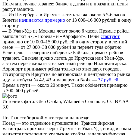
Покупать лучше заранее: ближе к датам и в праздники цены
растут заметно.
—
Из Петербурга
в Иркутск лететь также около 5.5-6 часов.
Билеты
начинаются примерно
от 13 000–16 000 рублей в одну
сторону.
— В
Улан-Удэ из Москвы
летят около 6 часов. Прямые рейсы
выполняют S7, «Победа» и «Аэрофлот». Цены
стартуют
примерно от 10 000–15 000 рублей в одну сторону, в летний
сезон — от 27 000–38 000 рублей за перелёт туда-обратно.
Если цель — северное побережье Байкала, прямых рейсов
туда нет. Сначала нужно лететь до Иркутска или Улан-Удэ,
а затем пересаживаться на местный рейс до Нижнеангарска.
Аэропорт принимает рейсы только из этих двух городов.
Из аэропорта Иркутска до автовокзала и центрального рынка
идут автобусы № 42, 43 и маршрутка № 4к —
37 рублей
.
Время в пути — около 20 минут. Такси обойдётся примерно
в 300–600 рублей.
Источник фото: Gleb Osokin, Wikimedia Commons, CC BY-SA
3.0
По Транссибирской магистрали на поезде
Поезд — это отдельное путешествие. Транссибирская
магистраль проходит через Иркутск и Улан-Удэ, и вид из окна
меняется постепенно: уральские хребты, западносибирская