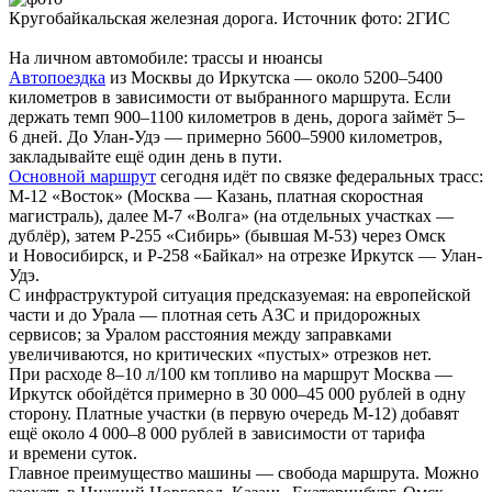
Кругобайкальская железная дорога. Источник фото: 2ГИС
На личном автомобиле: трассы и нюансы
Автопоездка
из Москвы до Иркутска — около 5200–5400
километров в зависимости от выбранного маршрута. Если
держать темп 900–1100 километров в день, дорога займёт 5–
6 дней. До Улан-Удэ — примерно 5600–5900 километров,
закладывайте ещё один день в пути.
Основной маршрут
сегодня идёт по связке федеральных трасс:
М-12 «Восток» (Москва — Казань, платная скоростная
магистраль), далее М-7 «Волга» (на отдельных участках —
дублёр), затем Р-255 «Сибирь» (бывшая М-53) через Омск
и Новосибирск, и Р-258 «Байкал» на отрезке Иркутск — Улан-
Удэ.
С инфраструктурой ситуация предсказуемая: на европейской
части и до Урала — плотная сеть АЗС и придорожных
сервисов; за Уралом расстояния между заправками
увеличиваются, но критических «пустых» отрезков нет.
При расходе 8–10 л/100 км топливо на маршрут Москва —
Иркутск обойдётся примерно в 30 000–45 000 рублей в одну
сторону. Платные участки (в первую очередь М-12) добавят
ещё около 4 000–8 000 рублей в зависимости от тарифа
и времени суток.
Главное преимущество машины — свобода маршрута. Можно