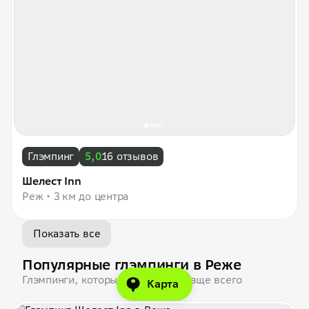
Глэмпинг
5,0
16 отзывов
Шелест Inn
Реж
3 км до центра
Показать все
Популярные глэмпинги в Реже
Глэмпинги, которые бронируют чаще всего
Карта