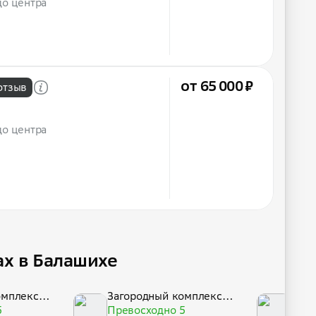
до центра
от 65 000 ₽
отзыв
до центра
ах в Балашихе
омплекс А
Загородный комплекс А
Заго
5
нны Зыковой
Превосходно 5
нны 
Прев