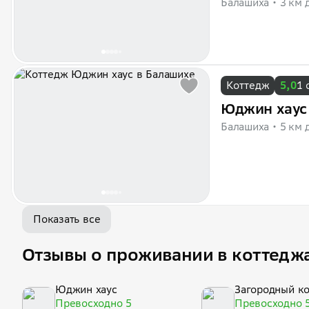
Балашиха
3 км 
Коттедж
5,0
1 
Юджин хаус
Балашиха
5 км 
Показать все
Отзывы о проживании в коттедж
Юджин хаус
Загородный к
Превосходно 5
нны Зыковой
Превосходно 