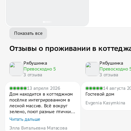
Показать все
Отзывы о проживании в коттедж
Рябушинка
Рябушинка
Превосходно 5
Превосходно 
3 отзыва
3 отзыва
13 апреля 2026
14 августа 2
Дом находится в коттеджном
Гостевой дом
посёлке интегрированном в
Evgenia Kasymkina
лесной массив. Всё вокруг
зелено, поют разные птички,
резвятся белки, которых
Читать дальше
заботливый хозяин кормит
Элла Витальевна Матасова
грецкими орехами.