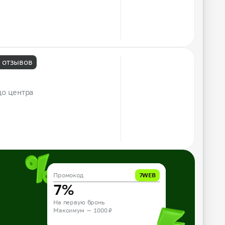
 отзывов
до центра
Промокод
Промокод
10APP
7WEB
10%
7%
На первую бронь из приложения
На первую бронь
Максимум — 1000 ₽
Максимум — 1000 ₽