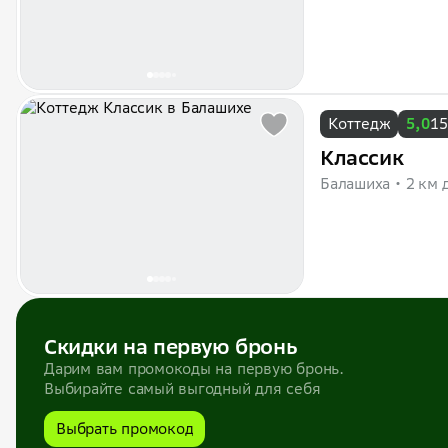
Коттедж
5,0
15
Классик
Балашиха
2 км 
Скидки на первую бронь
Дарим вам промокоды на первую бронь.
Выбирайте самый выгодный для себя
Выбрать промокод