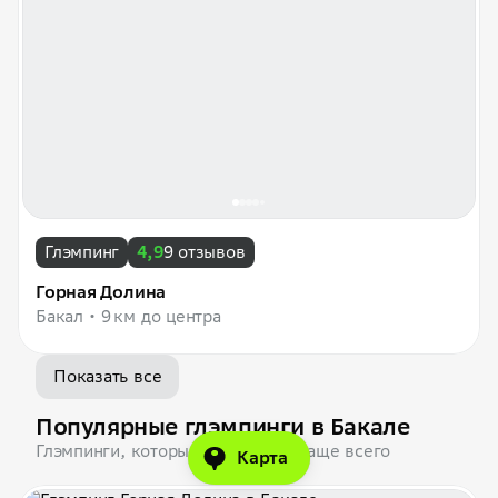
Глэмпинг
4,9
9 отзывов
Горная Долина
Бакал
9 км до центра
Показать все
Популярные глэмпинги в Бакале
Глэмпинги, которые бронируют чаще всего
Карта