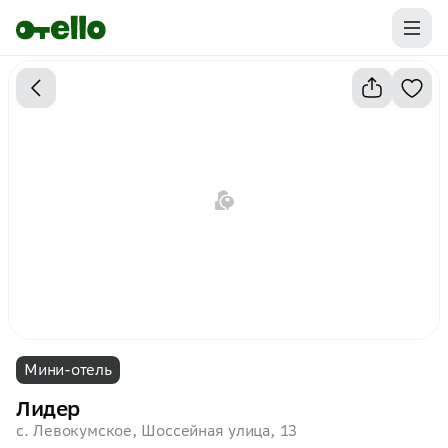
Промокоды на первую бронь уже ваши.
Забирайте выгоду
Мини-отель
Лидер
с. Левокумское, Шоссейная улица, 13