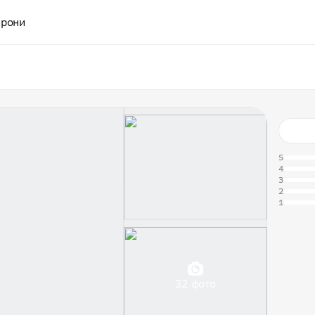
рони
5
4
3
2
1
32 фото