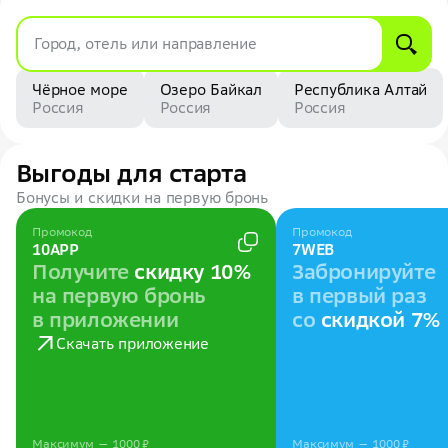
Город, отель или направление
Чёрное море
Озеро Байкал
Республика Алтай
Россия
Россия
Россия
Выгоды для старта
Бонусы и скидки на первую бронь
Промокод
Промокод
10APP
7WEB
Получите
скидку 10%
Забронируйте
на первую бронь
в первый раз
в приложении
со
скидкой 7%
Скачать приложение
Максимум — 1000 ₽
Максимум — 1000 ₽