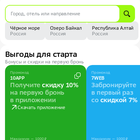
Город, отель или направление
Чёрное море
Озеро Байкал
Республика Алтай
Россия
Россия
Россия
Выгоды для старта
Бонусы и скидки на первую бронь
Промокод
Промокод
10APP
7WEB
Получите
скидку 10%
Забронируйте
на первую бронь
в первый раз
в приложении
со
скидкой 7%
Скачать приложение
Максимум — 1000 ₽
Максимум — 1000 ₽