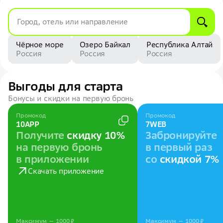
Город, отель или направление
Чёрное море
Озеро Байкал
Республика Алтай
Россия
Россия
Россия
Выгоды для старта
Бонусы и скидки на первую бронь
Промокод
Промокод
10APP
7WEB
Получите
скидку 10%
Забронируйте
на первую бронь
в первый раз
в приложении
со
скидкой 7%
Скачать приложение
Максимум — 1000 ₽
Максимум — 1000 ₽